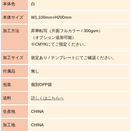
本体色
白
本体サイズ
W1,100mm×H200mm
加工方法
昇華転写（片面フルカラー / 300gsm）
（オプション追加可能）
※CMYKにてご指定ください。
加工サイズ
規定あり / テンプレートにてご確認ください。
付属品
無し
包装
個別OPP袋
送料
詳しくはこちらへ
生産地
CHINA
加工地
CHINA