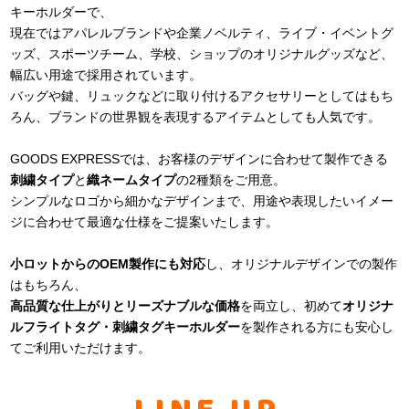
キーホルダーで、
現在ではアパレルブランドや企業ノベルティ、ライブ・イベントグ
ッズ、スポーツチーム、学校、ショップのオリジナルグッズなど、
幅広い用途で採用されています。
バッグや鍵、リュックなどに取り付けるアクセサリーとしてはもち
ろん、ブランドの世界観を表現するアイテムとしても人気です。
GOODS EXPRESSでは、お客様のデザインに合わせて製作できる
刺繍タイプ
と
織ネームタイプ
の2種類をご用意。
シンプルなロゴから細かなデザインまで、用途や表現したいイメー
ジに合わせて最適な仕様をご提案いたします。
小ロットからのOEM製作にも対応
し、オリジナルデザインでの製作
はもちろん、
高品質な仕上がりとリーズナブルな価格
を両立し、初めて
オリジナ
ルフライトタグ・刺繍タグキーホルダー
を製作される方にも安心し
てご利用いただけます。