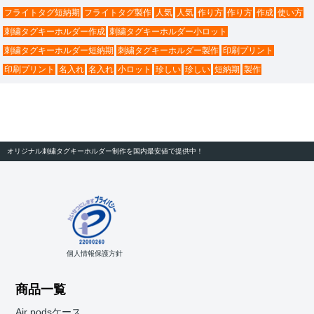
フライトタグ短納期
フライトタグ製作
人気
人気
作り方
作り方
作成
使い方
刺繍タグキーホルダー作成
刺繍タグキーホルダー小ロット
刺繍タグキーホルダー短納期
刺繍タグキーホルダー製作
印刷プリント
印刷プリント
名入れ
名入れ
小ロット
珍しい
珍しい
短納期
製作
オリジナル刺繍タグキーホルダー制作を国内最安値で提供中！
個人情報保護方針
商品一覧
Air podsケース