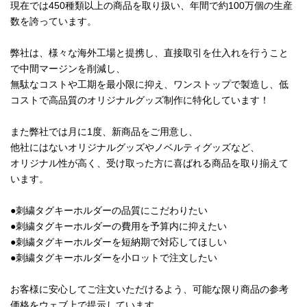
現在では450種類以上の商品を取り扱い、年間で約100万個の生産
数を誇っています。
弊社は、様々な海外工場と提携し、直接取引を仕入れを行うこと
で中間マージンを削減し、
無駄なコストや工期を最小限に抑え、ワンストップで製造し、低
コストで高品質のオリジナルグッズ制作に特化しています！
また弊社では月に1度、新商品をご用意し、
他社にはないオリジナルグッズやノベルティグッズなど、
オリジナル性が高く、受け取った方に喜ばれる商品を取り揃えて
います。
●刺繍タグキーホルダーの品質にこだわりたい
●刺繍タグキーホルダーの費用を予算内に抑えたい
●刺繍タグキーホルダーを短納期で対応してほしい
●刺繍タグキーホルダーを小ロットで注文したい
お客様に安心してご注文いただけるよう、可能な限り商品の参考
価格をウェブ上で提示しています。