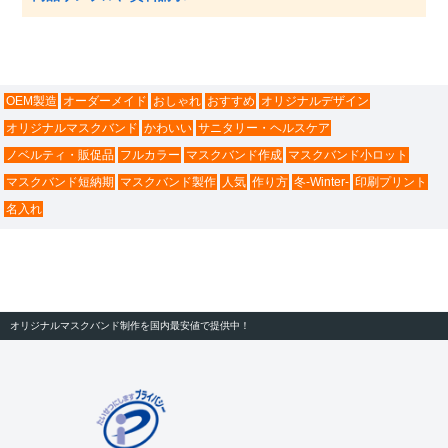
OEM製造
オーダーメイド
おしゃれ
おすすめ
オリジナルデザイン
オリジナルマスクバンド
かわいい
サニタリー・ヘルスケア
ノベルティ・販促品
フルカラー
マスクバンド作成
マスクバンド小ロット
マスクバンド短納期
マスクバンド製作
人気
作り方
冬-Winter-
印刷プリント
名入れ
オリジナルマスクバンド制作を国内最安値で提供中！