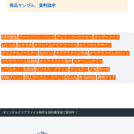
商品サンプル、資料請求
OEM製造
アーティスト・バンド
アニメ・キャラクター
オーダーメイド
おしゃれ
おすすめ
オリジナルクリアファイル
オリジナルデザイン
オリジナルノベルティ
かわいい
クリアファイル作成
クリアファイル小ロット
クリアファイル短納期
クリアファイル製作
ステーショナリー
ノベルティ・販促品
ビジネス・オフィス
フルカラー
人気
作り方
印刷プリント
同人サークル・イベント
名入れ
春-Spring-
透明クリア
オリジナルクリアファイル制作を国内最安値で提供中！