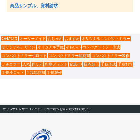
商品サンプル、資料請求
OEM製造
オーダーメイド
おしゃれ
おすすめ
オリジナルコンパクトミラー
オリジナルデザイン
オリジナル手鏡
かわいい
コンパクトミラー作成
コンパクトミラー小ロット
コンパクトミラー短納期
コンパクトミラー製作
フルカラー
人気
作り方
印刷プリント
合皮PU
国内加工
手鏡作成
手鏡制作
手鏡小ロット
手鏡短納期
手鏡製作
オリジナルレザーコンパクトミラー制作を国内最安値で提供中！