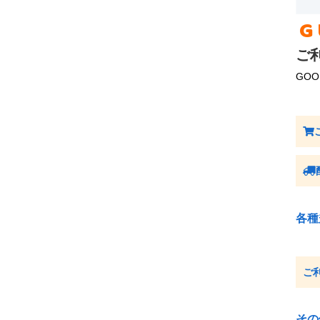
G
ご
GO
各種
ご
その