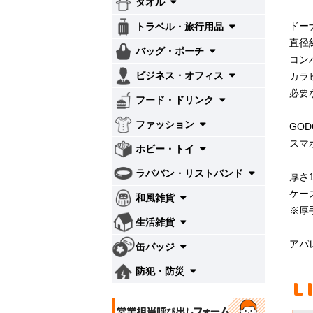
タオル
ドー
トラベル・旅行用品
直径
バッグ・ポーチ
コン
ビジネス・オフィス
カラ
必要
フード・ドリンク
ファッション
GOD
スマ
ホビー・トイ
ラババン・リストバンド
厚さ
ケー
和風雑貨
※厚
生活雑貨
アパ
缶バッジ
防犯・防災
L