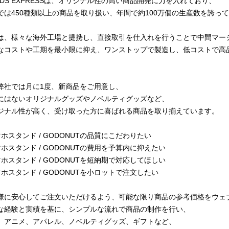
ODS EXPRESSは、オリジナル性の高い商品開発に力を入れており、
では450種類以上の商品を取り扱い、年間で約100万個の生産数を誇っ
は、様々な海外工場と提携し、直接取引を仕入れを行うことで中間マー
なコストや工期を最小限に抑え、ワンストップで製造し、低コストで高
弊社では月に1度、新商品をご用意し、
にはないオリジナルグッズやノベルティグッズなど、
ジナル性が高く、受け取った方に喜ばれる商品を取り揃えています。
マホスタンド / GODONUTの品質にこだわりたい
マホスタンド / GODONUTの費用を予算内に抑えたい
マホスタンド / GODONUTを短納期で対応してほしい
マホスタンド / GODONUTを小ロットで注文したい
様に安心してご注文いただけるよう、可能な限り商品の参考価格をウェ
な経験と実績を基に、シンプルな流れで商品の制作を行い、
、アニメ、アパレル、ノベルティグッズ、ギフトなど、