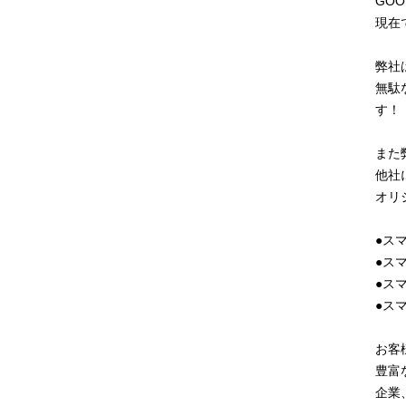
GO
現在
弊社
無駄
す！
また
他社
オリ
●ス
●ス
●ス
●ス
お客
豊富
企業