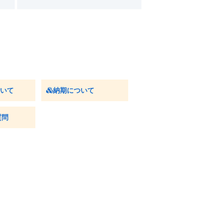
ついて
納期について
質問