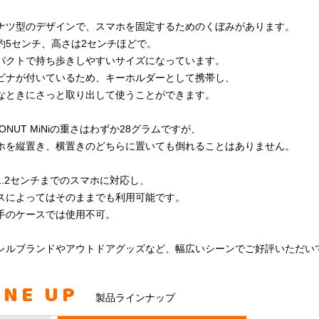
ナツ型のデザインで、スマホを固定するためのくぼみがあります。
約5センチ、高さは2センチほどで。
パクトで持ち歩きしやすいサイズになっています。
ビナが付いているため、キーホルダーとして携帯し、
なときにさっと取り出して使うことができます。
ONUT MiNiの重さはわずか28グラムですが、
ホを縦置き、横置きのどちらに置いても倒れることはありません。
1.2センチまでのスマホに対応し、
スによってはそのままでも利用可能です。
手のケースでは使用不可。
レルブランドやアウトドアグッズなど、幅広いシーンでご好評いただい
INE UP
製品ラインナップ