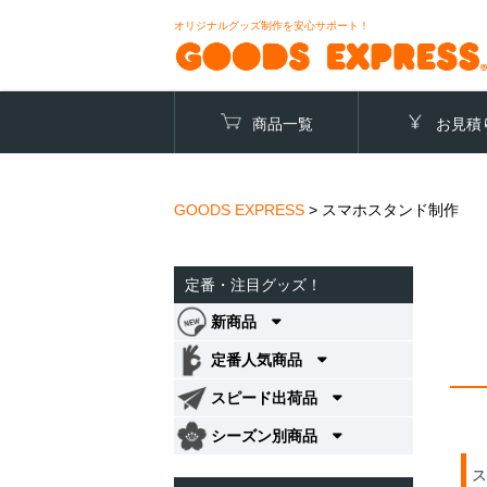
オリジナルグッズ制作を安心サポート！
商品一覧
お見積
GOODS EXPRESS
>
スマホスタンド制作
定番・注目グッズ！
新商品
定番人気商品
スピード出荷品
シーズン別商品
ス