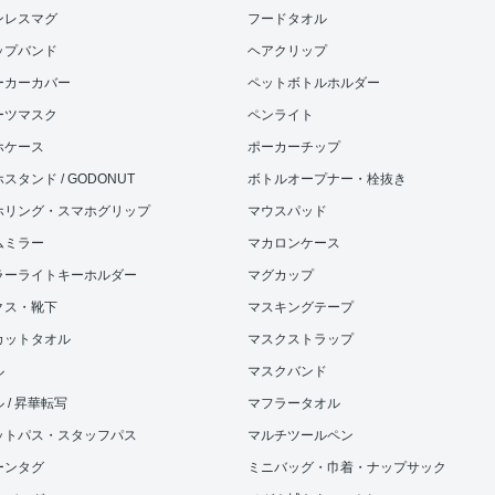
ンレスマグ
フードタオル
ップバンド
ヘアクリップ
ーカーカバー
ペットボトルホルダー
ーツマスク
ペンライト
ホケース
ポーカーチップ
スタンド / GODONUT
ボトルオープナー・栓抜き
ホリング・スマホグリップ
マウスパッド
ムミラー
マカロンケース
ラーライトキーホルダー
マグカップ
クス・靴下
マスキングテープ
カットタオル
マスクストラップ
ル
マスクバンド
 / 昇華転写
マフラータオル
ットパス・スタッフパス
マルチツールペン
ーンタグ
ミニバッグ・巾着・ナップサック