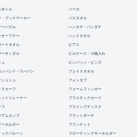
ルボトル
パーカ
り・ブックマーカー
バスタオル
ソーパズル
ハンカチ・バンダナ
ーオープナー
ハンドタオル
ガードタオル
ピアス
ワーサンダル
ピルケース・小物入れ
シュ
ピンバッジ・ピンズ
コンバンド・ラババン
フェイスタオル
クシュシュ
フォンタブ
クスカーフ
フォームフィンガー
ェットトレーナー
プラスチックカード
ーフ
フライングディスク
ジアムカップ
フラットポーチ
ビーホルダー
ブランケット
ィックバルーン
フローティングキーホルダー