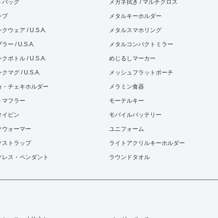
トバッグ
メガネ拭き / マルチクロス
ンプ
メタルキーホルダー
ウェア / U.S.A.
メタルスマホリング
ー / U.S.A.
メタルコンパクトミラー
ボトル / U.S.A.
めじるしマーカー
マグ / U.S.A.
メッシュフラットポーチ
カ・チェキホルダー
メラミン食器
トマフラー
モーテルキー
タイピン
モバイルバッテリー
クウォーマー
ユニフォーム
クストラップ
ライトアクリルキーホルダー
クレス・ペンダント
ラウンドタオル