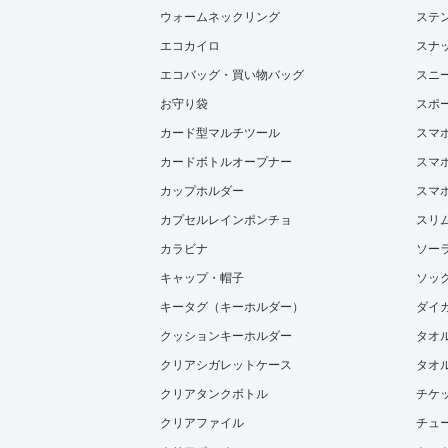
ウォームネックリング
ステ
エコカイロ
スナ
エコバッグ・買い物バッグ
スニ
お守り袋
スポ
カード型マルチツール
スマ
カードボトルオープナー
スマホ
カップホルダー
スマ
カプセルレインポンチョ
スリ
カラビナ
ソー
キャップ・帽子
ソッ
キータグ（キーホルダー）
ダイ
クッションキーホルダー
タオ
クリアシガレットケース
タオル
クリアタンクボトル
チケ
クリアファイル
チュ