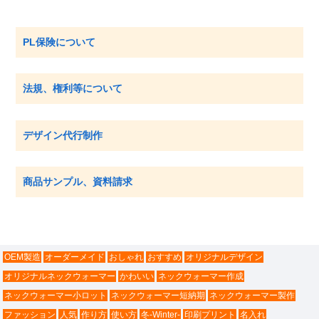
PL保険について
法規、権利等について
デザイン代行制作
商品サンプル、資料請求
OEM製造
オーダーメイド
おしゃれ
おすすめ
オリジナルデザイン
オリジナルネックウォーマー
かわいい
ネックウォーマー作成
ネックウォーマー小ロット
ネックウォーマー短納期
ネックウォーマー製作
ファッション
人気
作り方
使い方
冬-Winter-
印刷プリント
名入れ