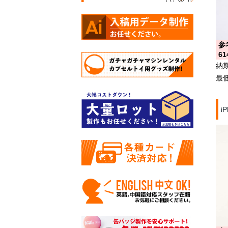
参
61
納
最
i