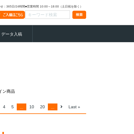
：365日/24時間
■営業時間 10:00～18:00（土日祝を除く）
データ入稿
イン商品
4
5
...
10
20
...
Last »