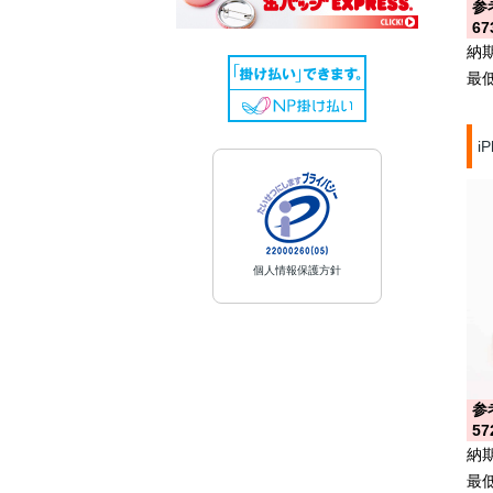
参
67
納
最
i
個人情報保護方針
参
57
納
最