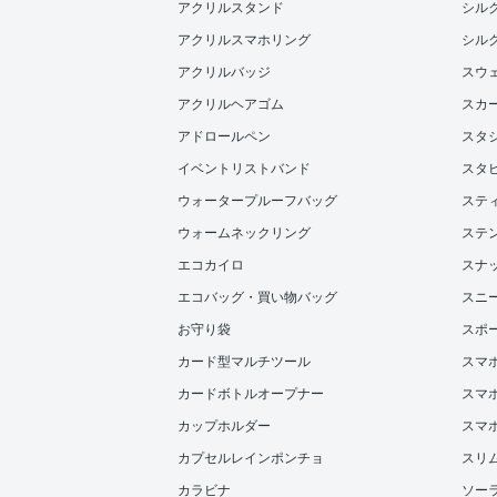
アクリルスタンド
シル
アクリルスマホリング
シル
アクリルバッジ
スウ
アクリルヘアゴム
スカ
アドロールペン
スタ
イベントリストバンド
スタ
ウォータープルーフバッグ
ステ
ウォームネックリング
ステ
エコカイロ
スナ
エコバッグ・買い物バッグ
スニ
お守り袋
スポ
カード型マルチツール
スマ
カードボトルオープナー
スマホ
カップホルダー
スマ
カプセルレインポンチョ
スリ
カラビナ
ソー