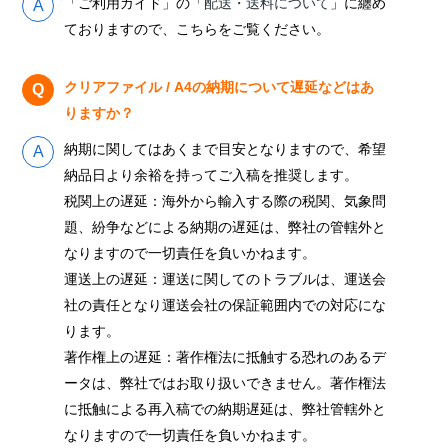
「ご利用ガイド」の「
配送・送料について
」に纏め
ておりますので、こちらをご覧ください。
クリアファイル / A4の納期について遅延などはあ
りますか？
納期に関してはあくまで目安となりますので、希望
納品日より余裕を持ってご入稿を推奨します。
税関上の遅延：海外から輸入する際の税関、気象問
題、紛争などによる納期の遅延は、弊社の管轄外と
なりますので一切責任を負いかねます。
運送上の遅延：運送に関してのトラブルは、運送会
社の責任となり運送会社の保証範囲内での対応にな
ります。
著作権上の遅延：著作権法に抵触する恐れのあるデ
ータは、弊社ではお取り扱いできません。著作権法
に抵触による再入稿での納期遅延は、弊社管轄外と
なりますので一切責任を負いかねます。