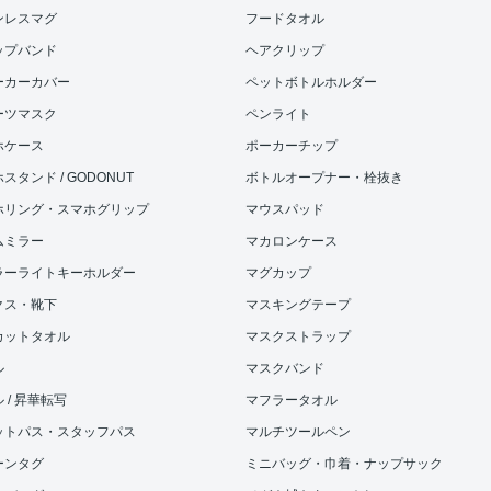
ンレスマグ
フードタオル
ップバンド
ヘアクリップ
ーカーカバー
ペットボトルホルダー
ーツマスク
ペンライト
ホケース
ポーカーチップ
スタンド / GODONUT
ボトルオープナー・栓抜き
ホリング・スマホグリップ
マウスパッド
ムミラー
マカロンケース
ラーライトキーホルダー
マグカップ
クス・靴下
マスキングテープ
カットタオル
マスクストラップ
ル
マスクバンド
 / 昇華転写
マフラータオル
ットパス・スタッフパス
マルチツールペン
ーンタグ
ミニバッグ・巾着・ナップサック