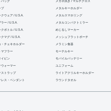
トバッグ
メガネ拭き / マルチクロス
ンプ
メタルキーホルダー
ウェア / U.S.A.
メタルスマホリング
ー / U.S.A.
メタルコンパクトミラー
ボトル / U.S.A.
めじるしマーカー
マグ / U.S.A.
メッシュフラットポーチ
カ・チェキホルダー
メラミン食器
トマフラー
モーテルキー
タイピン
モバイルバッテリー
クウォーマー
ユニフォーム
クストラップ
ライトアクリルキーホルダー
クレス・ペンダント
ラウンドタオル