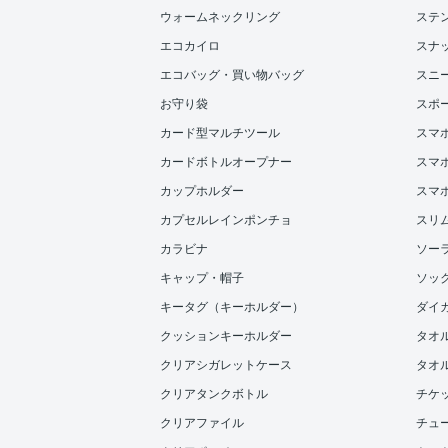
ウォームネックリング
ステ
エコカイロ
スナ
エコバッグ・買い物バッグ
スニ
お守り袋
スポ
カード型マルチツール
スマ
カードボトルオープナー
スマホ
カップホルダー
スマ
カプセルレインポンチョ
スリ
カラビナ
ソー
キャップ・帽子
ソッ
キータグ（キーホルダー）
ダイ
クッションキーホルダー
タオ
クリアシガレットケース
タオル
クリアタンクボトル
チケ
クリアファイル
チュ