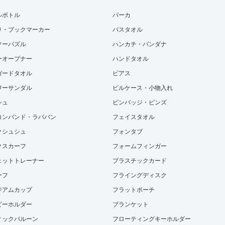
ルボトル
パーカ
り・ブックマーカー
バスタオル
ソーパズル
ハンカチ・バンダナ
ーオープナー
ハンドタオル
ガードタオル
ピアス
ワーサンダル
ピルケース・小物入れ
シュ
ピンバッジ・ピンズ
コンバンド・ラババン
フェイスタオル
クシュシュ
フォンタブ
クスカーフ
フォームフィンガー
ェットトレーナー
プラスチックカード
ーフ
フライングディスク
ジアムカップ
フラットポーチ
ビーホルダー
ブランケット
ィックバルーン
フローティングキーホルダー