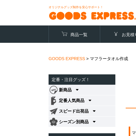
オリジナルグッズ制作を安心サポート！
商品一覧
お見積
GOODS EXPRESS
>
マフラータオル作成
定番・注目グッズ！
新商品
定番人気商品
スピード出荷品
シーズン別商品
マ