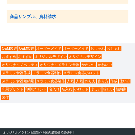
商品サンプル、資料請求
OEM製造
OEM製造
オーダーメイド
オーダーメイド
おしゃれ
おしゃれ
おすすめ
おすすめ
オリジナルデザイン
オリジナルデザイン
オリジナルノベルティ
オリジナルメラミン食器
かわいい
かわいい
メラミン食器作成
メラミン食器制作
メラミン食器小ロット
メラミン食器短納期
メラミン食器製作
人気
人気
作り方
作り方
作成
使い方
印刷プリント
印刷プリント
名入れ
名入れ
小ロット
珍しい
珍しい
短納期
製作
オリジナルメラミン食器制作を国内最安値で提供中！