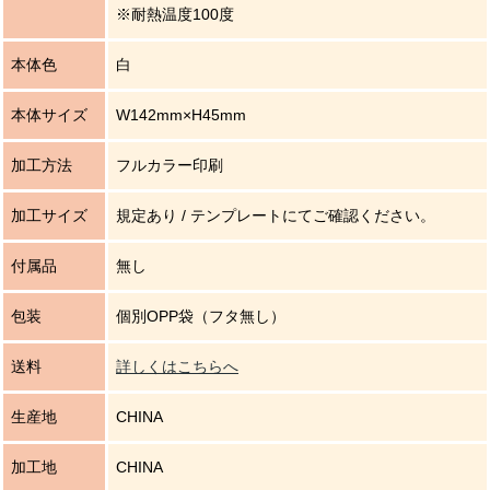
※耐熱温度100度
本体色
白
本体サイズ
W142mm×H45mm
加工方法
フルカラー印刷
加工サイズ
規定あり / テンプレートにてご確認ください。
付属品
無し
包装
個別OPP袋（フタ無し）
送料
詳しくはこちらへ
生産地
CHINA
加工地
CHINA