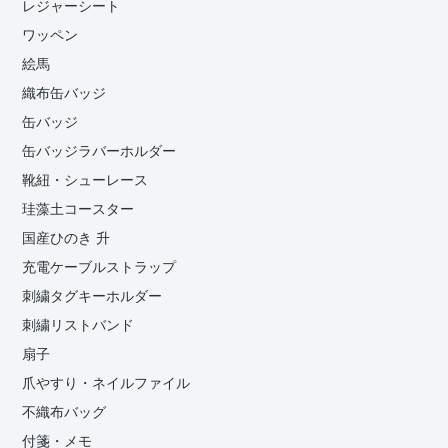
レジャーシート
ワッペン
絵馬
織布缶バッジ
缶バッジ
缶バッジラバーホルダー
靴紐・シューレース
珪藻土コースター
国産ひのき 升
充電ケーブルストラップ
刺繍タグキーホルダー
刺繍リストバンド
扇子
爪やすり・ネイルファイル
不織布バッグ
付箋・メモ