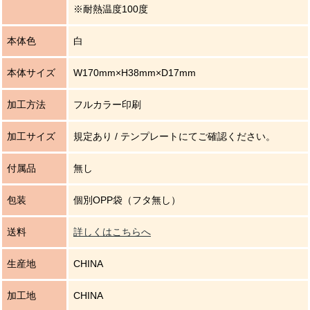
※耐熱温度100度
本体色
白
本体サイズ
W170mm×H38mm×D17mm
加工方法
フルカラー印刷
加工サイズ
規定あり / テンプレートにてご確認ください。
付属品
無し
包装
個別OPP袋（フタ無し）
送料
詳しくはこちらへ
生産地
CHINA
加工地
CHINA