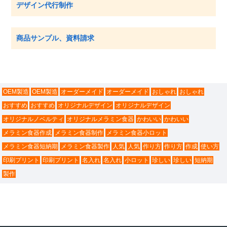
デザイン代行制作
商品サンプル、資料請求
OEM製造
OEM製造
オーダーメイド
オーダーメイド
おしゃれ
おしゃれ
おすすめ
おすすめ
オリジナルデザイン
オリジナルデザイン
オリジナルノベルティ
オリジナルメラミン食器
かわいい
かわいい
メラミン食器作成
メラミン食器制作
メラミン食器小ロット
メラミン食器短納期
メラミン食器製作
人気
人気
作り方
作り方
作成
使い方
印刷プリント
印刷プリント
名入れ
名入れ
小ロット
珍しい
珍しい
短納期
製作