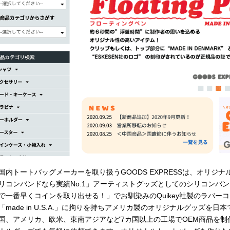
国内トートバッグメーカーを取り扱う
GOODS EXPRESS
は、オリジナ
リコンバンドなら実績
No.1
」アーティストグッズとしてのシリコンバン
で一番早くコインを取り出せる！」でお馴染みの
Quikey
社製のラバーコ
「
made in U.S.A.
」に拘りを持ちアメリカ製のオリジナルグッズを日本
国、アメリカ、欧米、東南アジアなど
7
カ国以上の工場で
OEM
商品を制