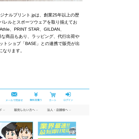
リジナルプリント
.jp
は、創業
25
年以上の歴
パレルとスポーツウェアを取り揃えてお
Athle
、
PRINT STAR
、
GILDAN
、
得な商品もあり、ラッピング、代行出荷や
ットショプ「
BASE
」との連携で販売が出
になります。