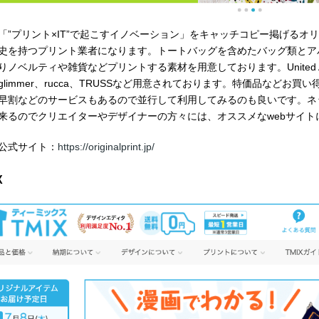
「”プリント
×IT
”で起こすイノベーション」をキャッチコピー掲げるオ
史を持つプリント業者になります。トートバッグを含めたバッグ類とア
りノベルティや雑貨などプリントする素材を用意しております。
United 
glimmer
、
rucca
、
TRUSS
など用意されております。特価品などお買い
早割などのサービスもあるので並行して利用してみるのも良いです。ネ
来るのでクリエイターやデザイナーの方々には、オススメな
web
サイト
公式サイト：
https://originalprint.jp/
X