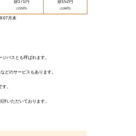
@171円
@152円
（155円）
（138円）
年07月末
ージバスとも呼ばれます。
れなどのサービスもあります。
です。
好評いただいております。