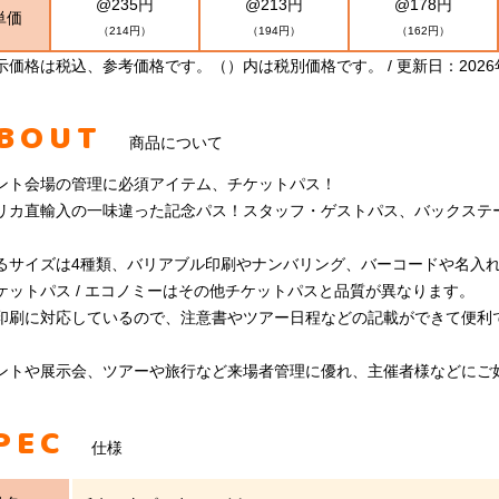
@235円
@213円
@178円
単価
（214円）
（194円）
（162円）
示価格は税込、参考価格です。（）内は税別価格です。 / 更新日：2026
BOUT
商品について
ント会場の管理に必須アイテム、チケットパス！
リカ直輸入の一味違った記念パス！スタッフ・ゲストパス、バックステ
るサイズは4種類、バリアブル印刷やナンバリング、バーコードや名入
ケットパス / エコノミーはその他チケットパスと品質が異なります。
印刷に対応しているので、注意書やツアー日程などの記載ができて便利
ントや展示会、ツアーや旅行など来場者管理に優れ、主催者様などにご
PEC
仕様