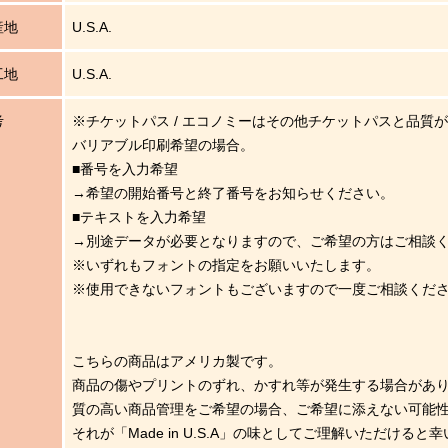
産地
U.S.A.
工地
U.S.A.
考
※チケットパス / エコノミーはその他チケットパスと品質
バリアブル印刷希望の場合。
■番号を入力希望
→希望の開始番号と終了番号をお知らせください。
■テキストを入力希望
→別途データが必要となりますので、ご希望の方はご相談
※いずれもフォントの指定をお願いいたします。
※使用できないフォントもございますので一度ご相談くだ
こちらの商品はアメリカ製です。
商品の傷やプリントのずれ、かすれ等が発生する場合があ
質の高い商品管理をご希望の場合、ご希望に添えない可能
それが「Made in U.S.A」の味としてご理解いただけると