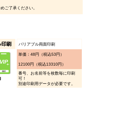
めご了承ください。
バリアブル両面印刷
単価：48円（税込53円）
12100円（税込13310円）
番号、お名前等を枚数毎に印刷
可！
別途印刷用データが必要です。