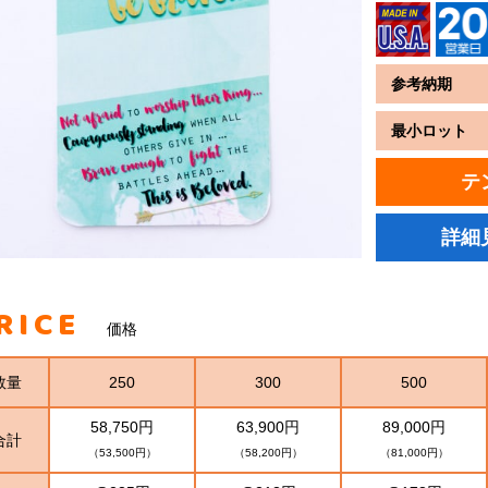
参考納期
最小ロット
テ
詳細
RICE
価格
数量
250
300
500
58,750円
63,900円
89,000円
合計
（53,500円）
（58,200円）
（81,000円）