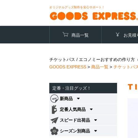
オリジナルグッズ制作を安心サポート！
商品一覧
お見積
チケットパス / エコノミーおすすめの作り方
GOODS EXPRESS
>
商品一覧
>
チケットパ
T
定番・注目グッズ！
新商品
定番人気商品
スピード出荷品
シーズン別商品