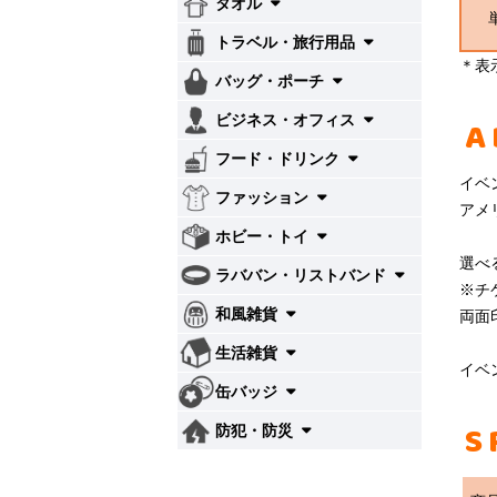
タオル
トラベル・旅行用品
＊表
バッグ・ポーチ
ビジネス・オフィス
A
フード・ドリンク
イベ
ファッション
アメ
ホビー・トイ
選べ
ラババン・リストバンド
※チ
和風雑貨
両面
生活雑貨
イベ
缶バッジ
S
防犯・防災