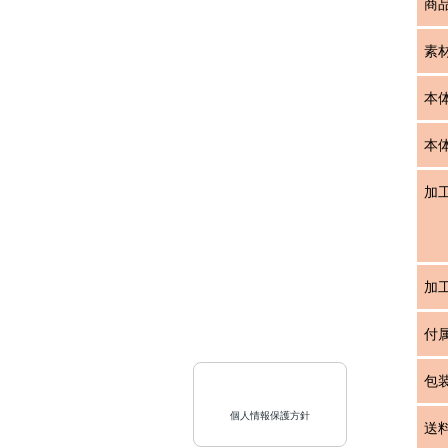
商
素
本
本
加
加
付
包
個人情報保護方針
送