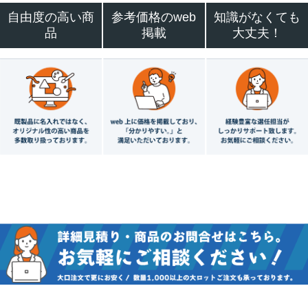
自由度の高い商
参考価格のweb
知識がなくても
品
掲載
大丈夫！