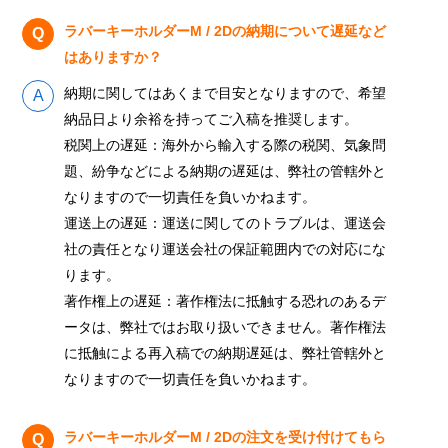
ラバーキーホルダーM / 2Dの納期について遅延など
はありますか？
納期に関してはあくまで目安となりますので、希望
納品日より余裕を持ってご入稿を推奨します。
税関上の遅延：海外から輸入する際の税関、気象問
題、紛争などによる納期の遅延は、弊社の管轄外と
なりますので一切責任を負いかねます。
運送上の遅延：運送に関してのトラブルは、運送会
社の責任となり運送会社の保証範囲内での対応にな
ります。
著作権上の遅延：著作権法に抵触する恐れのあるデ
ータは、弊社ではお取り扱いできません。著作権法
に抵触による再入稿での納期遅延は、弊社管轄外と
なりますので一切責任を負いかねます。
ラバーキーホルダーM / 2Dの注文を受け付けてもら