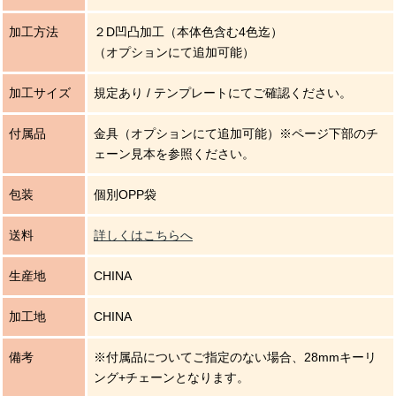
加工方法
２D凹凸加工（本体色含む4色迄）
（オプションにて追加可能）
加工サイズ
規定あり / テンプレートにてご確認ください。
付属品
金具（オプションにて追加可能）※ページ下部のチ
ェーン見本を参照ください。
包装
個別OPP袋
送料
詳しくはこちらへ
生産地
CHINA
加工地
CHINA
備考
※付属品についてご指定のない場合、28mmキーリ
ング+チェーンとなります。