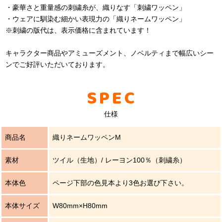
・豪華さと重量感の刺繍糸が、織りなす「刺繍ワッペン」
・ウェアに馴染む細かい表現力の「織りネームワッペン」
※刺繍の版代は、表示価格に含まれています！
キャラクター商品やアミューズメント、ノベルティまで幅広いシー
ンでご好評いただいております。
SPEC
仕様
商品名
織りネームワッペンM
素材
ツイル（生地）/ レーヨン100％（刺繍糸）
本体色
ページ下部の色見本より3色お選び下さい。
本体サイズ
W80mm×H80mm