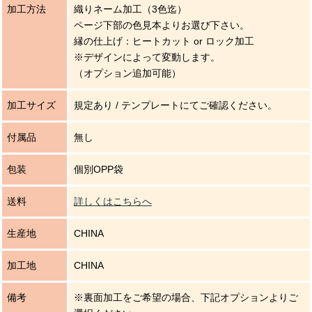
加工方法
織りネーム加工（3色迄）
ページ下部の色見本よりお選び下さい。
縁の仕上げ：ヒートカット or ロック加工
※デザインによって変動します。
（オプション追加可能）
加工サイズ
規定あり / テンプレートにてご確認ください。
付属品
無し
包装
個別OPP袋
送料
詳しくはこちらへ
生産地
CHINA
加工地
CHINA
備考
※裏面加工をご希望の場合、下記オプションよりご