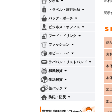
※不
タオル
トラベル・旅行用品
展示
バッグ・ポーチ
S
ビジネス・オフィス
フード・ドリンク
商
ファッション
ホビー・トイ
素
ラババン・リストバンド
本
和風雑貨
本
生活雑貨
缶バッジ
加
防犯・防災
加