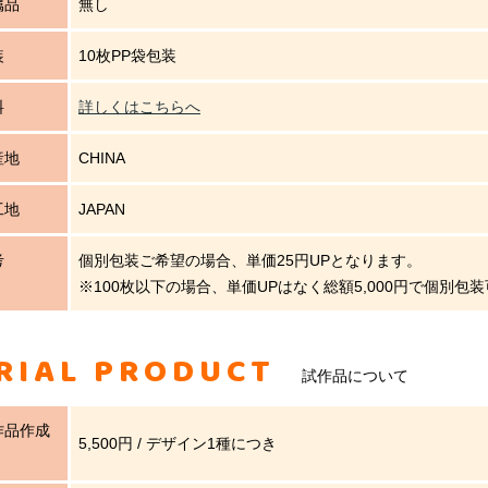
属品
無し
装
10枚PP袋包装
料
詳しくはこちらへ
産地
CHINA
工地
JAPAN
考
個別包装ご希望の場合、単価25円UPとなります。
※100枚以下の場合、単価UPはなく総額5,000円で個別包
RIAL PRODUCT
試作品について
作品作成
5,500円 / デザイン1種につき