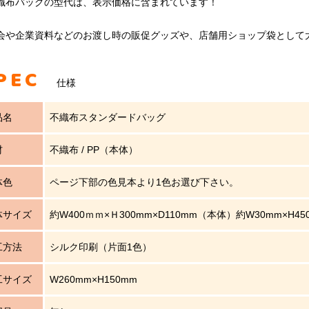
織布バッグの型代は、表示価格に含まれています！
会や企業資料などのお渡し時の販促グッズや、店舗用ショップ袋として
PEC
仕様
品名
不織布スタンダードバッグ
材
不織布 / PP（本体）
体色
ページ下部の色見本より1色お選び下さい。
体サイズ
約W400ｍｍ×Ｈ300mm×D110mm（本体）約W30mm×H4
工方法
シルク印刷（片面1色）
工サイズ
W260mm×H150mm