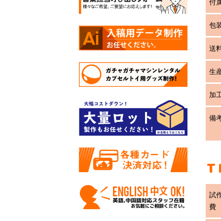
付
包
送
生
加
備
T
試
費