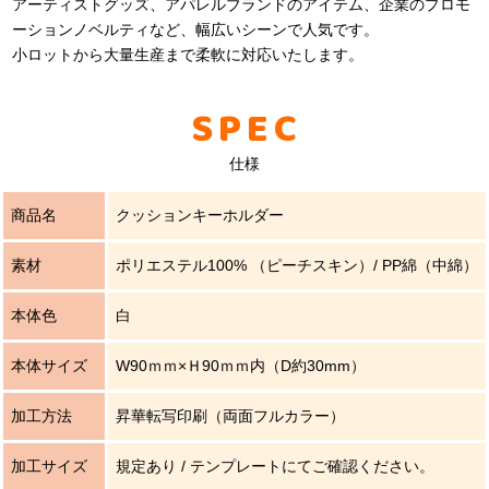
アーティストグッズ、アパレルブランドのアイテム、企業のプロモ
ーションノベルティなど、幅広いシーンで人気です。
小ロットから大量生産まで柔軟に対応いたします。
SPEC
仕様
商品名
クッションキーホルダー
素材
ポリエステル100% （ピーチスキン）/ PP綿（中綿）
本体色
白
本体サイズ
W90ｍｍ×Ｈ90ｍｍ内（D約30mm）
加工方法
昇華転写印刷（両面フルカラー）
加工サイズ
規定あり / テンプレートにてご確認ください。