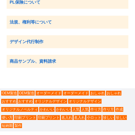
PL保険について
法規、権利等について
デザイン代行制作
商品サンプル、資料請求
OEM製造
OEM製造
オーダーメイド
オーダーメイド
おしゃれ
おしゃれ
おすすめ
おすすめ
オリジナルデザイン
オリジナルデザイン
オリジナルノベルティ
かわいい
かわいい
人気
人気
作り方
作り方
作成
使い方
印刷プリント
印刷プリント
名入れ
名入れ
小ロット
珍しい
珍しい
短納期
製作