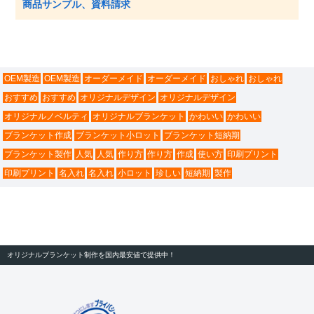
商品サンプル、資料請求
OEM製造
OEM製造
オーダーメイド
オーダーメイド
おしゃれ
おしゃれ
おすすめ
おすすめ
オリジナルデザイン
オリジナルデザイン
オリジナルノベルティ
オリジナルブランケット
かわいい
かわいい
ブランケット作成
ブランケット小ロット
ブランケット短納期
ブランケット製作
人気
人気
作り方
作り方
作成
使い方
印刷プリント
印刷プリント
名入れ
名入れ
小ロット
珍しい
短納期
製作
オリジナルブランケット制作を国内最安値で提供中！