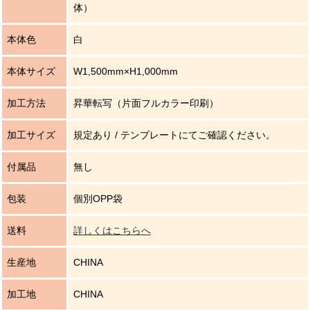
体）
本体色
白
本体サイズ
W1,500mm×H1,000mm
加工方法
昇華転写（片面フルカラー印刷）
加工サイズ
規定あり / テンプレートにてご確認ください。
付属品
無し
包装
個別OPP袋
送料
詳しくはこちらへ
生産地
CHINA
加工地
CHINA