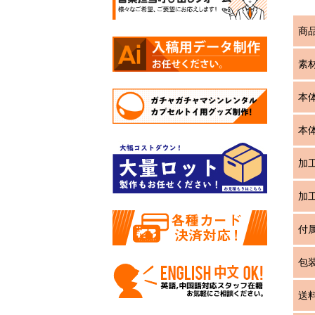
商
素
本
本
加
加
付
包
送