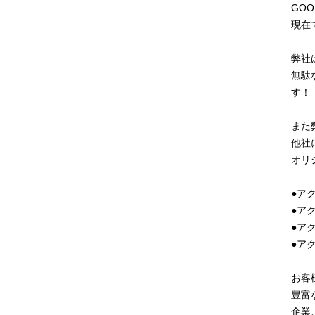
GO
現在
弊社
無駄
す！
また
他社
オリ
●ア
●ア
●ア
●ア
お客
豊富
企業