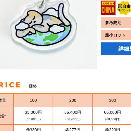
参考納期
最小ロット
詳細
RICE
価格
数量
100
200
300
33,000円
55,400円
66,000円
合計
（30,000円）
（50,400円）
（60,000円）
@330円
@277円
@220円