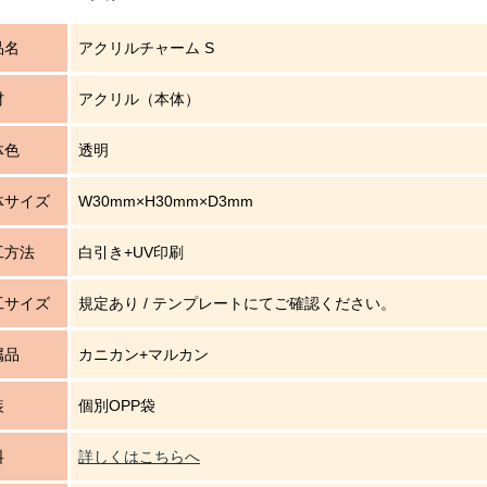
品名
アクリルチャーム S
材
アクリル（本体）
体色
透明
体サイズ
W30mm×H30mm×D3mm
工方法
白引き+UV印刷
工サイズ
規定あり / テンプレートにてご確認ください。
属品
カニカン+マルカン
装
個別OPP袋
料
詳しくはこちらへ