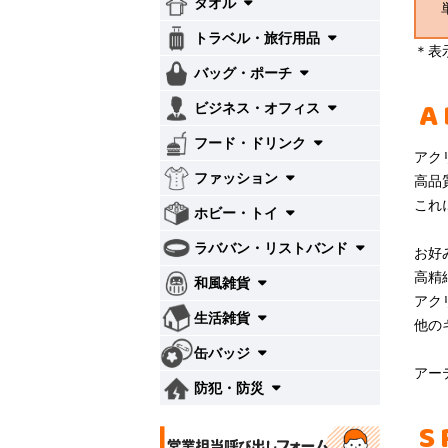
タオル
トラベル・旅行用品
＊表
バッグ・ポーチ
A
ビジネス・オフィス
フード・ドリンク
アク
ファッション
高品
これ
ホビー・トイ
ラババン・リストバンド
お好
高精
和風雑貨
アク
生活雑貨
他の
缶バッジ
アー
防犯・防災
S