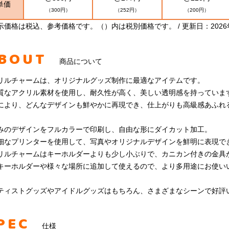
単価
（300円）
（252円）
（200円）
示価格は税込、参考価格です。（）内は税別価格です。 / 更新日：2026
BOUT
商品について
リルチャームは、オリジナルグッズ制作に最適なアイテムです。
質なアクリル素材を使用し、耐久性が高く、美しい透明感を持っていま
により、どんなデザインも鮮やかに再現でき、仕上がりも高級感あふれ
みのデザインをフルカラーで印刷し、自由な形にダイカット加工。
細なプリンターを使用して、写真やオリジナルデザインを鮮明に表現で
リルチャームはキーホルダーよりも少し小ぶりで、カニカン付きの金具
キーホルダーや様々な場所に追加して使えるので、より多用途にお使い
ティストグッズやアイドルグッズはもちろん、さまざまなシーンで好評
PEC
仕様