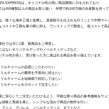
ODS EXPRESSは、オリジナル性の高い商品開発に力を入れており、
では450種類以上の商品を取り扱い、年間で約100万個の生産数を誇っ
は、様々な海外工場と提携し、直接取引を仕入れを行うことで中間マー
なコストや工期を最小限に抑え、ワンストップで製造し、低コストで高
弊社では月に1度、新商品をご用意し、
にはないオリジナルグッズやノベルティグッズなど、
ジナル性が高く、受け取った方に喜ばれる商品を取り揃えています。
クリルチャームの品質にこだわりたい
クリルチャームの費用を予算内に抑えたい
クリルチャームを短納期で対応してほしい
クリルチャームを小ロットで注文したい
様に安心してご注文いただけるよう、可能な限り商品の参考価格をウェ
な経験と実績を基に、シンプルな流れで商品の制作を行い、
、アニメ、アパレル、ノベルティグッズ、ギフトなど、