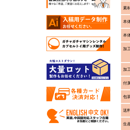
素
本
本
加
加
付
包
送
生