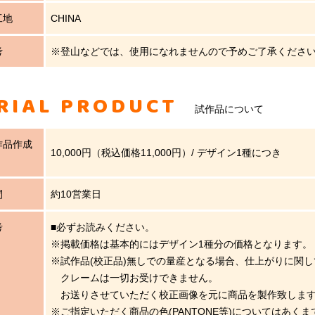
工地
CHINA
考
※登山などでは、使用になれませんので予めご了承くださ
RIAL PRODUCT
試作品について
作品作成
10,000円（税込価格11,000円）/ デザイン1種につき
間
約10営業日
考
■必ずお読みください。
※掲載価格は基本的にはデザイン1種分の価格となります。
※試作品(校正品)無しでの量産となる場合、仕上がりに関
クレームは一切お受けできません。
お送りさせていただく校正画像を元に商品を製作致しま
※ご指定いただく商品の色(PANTONE等)についてはあく