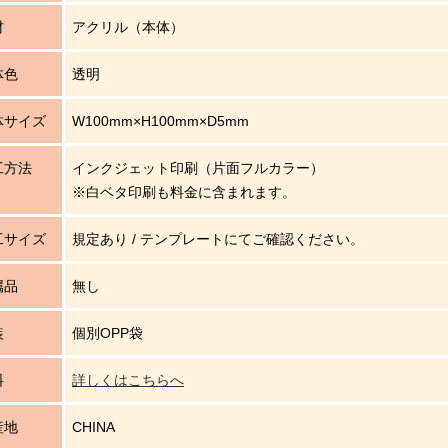
材
アクリル（本体）
体色
透明
体サイズ
W100mm×H100mm×D5mm
工方法
インクジェット印刷（片面フルカラー）
※白ベタ印刷も料金に含まれます。
工サイズ
規定あり / テンプレートにてご確認ください。
属品
無し
装
個別OPP袋
料
詳しくはこちらへ
産地
CHINA