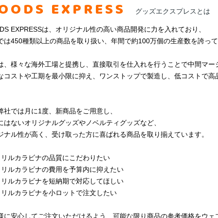
OODS EXPRESS
グッズエクスプレスとは
ODS EXPRESSは、オリジナル性の高い商品開発に力を入れており、
では450種類以上の商品を取り扱い、年間で約100万個の生産数を誇っ
は、様々な海外工場と提携し、直接取引を仕入れを行うことで中間マー
なコストや工期を最小限に抑え、ワンストップで製造し、低コストで高
弊社では月に1度、新商品をご用意し、
にはないオリジナルグッズやノベルティグッズなど、
ジナル性が高く、受け取った方に喜ばれる商品を取り揃えています。
クリルカラビナの品質にこだわりたい
クリルカラビナの費用を予算内に抑えたい
クリルカラビナを短納期で対応してほしい
クリルカラビナを小ロットで注文したい
様に安心してご注文いただけるよう、可能な限り商品の参考価格をウェ