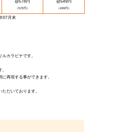
@578円
@549円
（525円）
（499円）
年07月末
リルカラビナです。
す。
明に再現する事ができます。
いただいております。