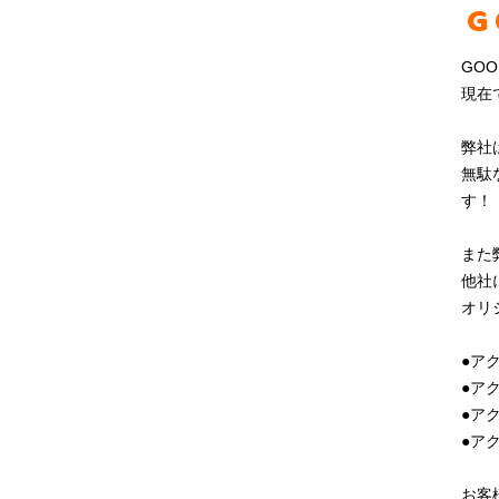
G
GO
現在
弊社
無駄
す！
また
他社
オリ
●ア
●ア
●ア
●ア
お客