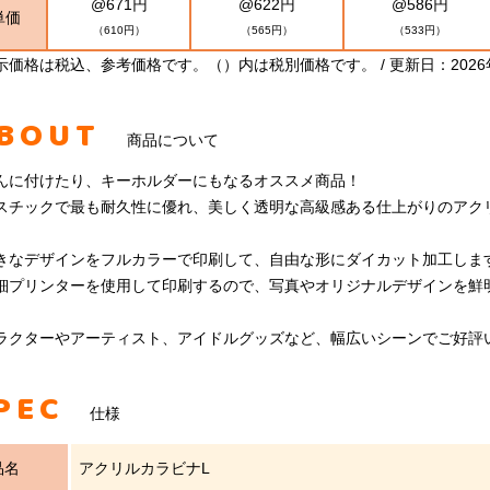
@671円
@622円
@586円
単価
（610円）
（565円）
（533円）
示価格は税込、参考価格です。（）内は税別価格です。 / 更新日：2026
BOUT
商品について
んに付けたり、キーホルダーにもなるオススメ商品！
スチックで最も耐久性に優れ、美しく透明な高級感ある仕上がりのアク
きなデザインをフルカラーで印刷して、自由な形にダイカット加工しま
細プリンターを使用して印刷するので、写真やオリジナルデザインを鮮
ラクターやアーティスト、アイドルグッズなど、幅広いシーンでご好評
PEC
仕様
品名
アクリルカラビナL