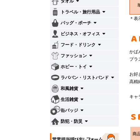
タオル
トラベル・旅行用品
＊表
バッグ・ポーチ
ビジネス・オフィス
A
フード・ドリンク
かば
ファッション
プラ
ホビー・トイ
お好
ラババン・リストバンド
高精
和風雑貨
キャ
生活雑貨
缶バッジ
S
防犯・防災
商