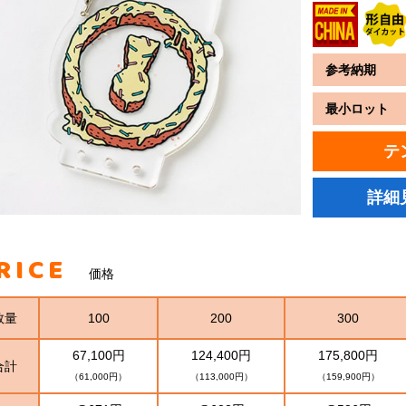
参考納期
最小ロット
テ
詳細
RICE
価格
数量
100
200
300
67,100円
124,400円
175,800円
合計
（61,000円）
（113,000円）
（159,900円）