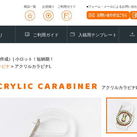
商品一覧
お見積り
ご利用ガイド
■フォーム・メールによるお問い合わせ
り
ご利用ガイド
入稿用テンプレート
作成）| 小ロット！短納期！
ラビナ
>
アクリルカラビナL
CRYLIC CARABINER
アクリルカラビナ