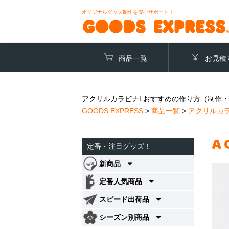
オリジナルグッズ制作を安心サポート！
商品一覧
お見積
アクリルカラビナLおすすめの作り方（制作・
GOODS EXPRESS
>
商品一覧
>
アクリルカ
A
定番・注目グッズ！
新商品
定番人気商品
スピード出荷品
シーズン別商品