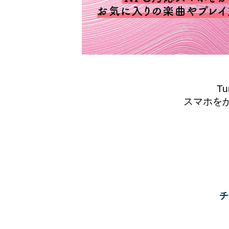
T
スマホを
チ