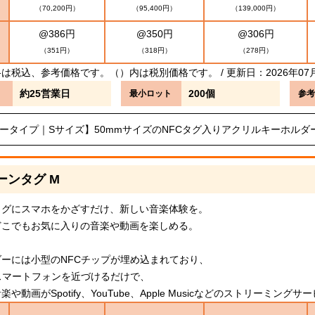
（70,200円）
（95,400円）
（139,000円）
@386円
@350円
@306円
（351円）
（318円）
（278円）
は税込、参考価格です。（）内は税別価格です。 / 更新日：2026年07
約25営業日
200個
最小ロット
参考
ータイプ｜Sサイズ】50mmサイズのNFCタグ入りアクリルキーホルダ
ーンタグ M
タグにスマホをかざすだけ、新しい音楽体験を。
どこでもお気に入りの音楽や動画を楽しめる。
ーには小型のNFCチップが埋め込まれており、
スマートフォンを近づけるだけで、
や動画がSpotify、YouTube、Apple Musicなどのストリーミン