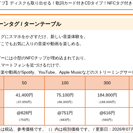
イプ】ディスクも取り出せる！歌詞カード付きCDタイプ！NFCタグ付
ーンタグ / ターンテーブル
タグにスマホをかざすだけ、新しい音楽体験を。
どこでもお気に入りの音楽や動画を楽しめる。
ーには小型のNFCチップが埋め込まれており、
スマートフォンを近づけるだけで、
や動画がSpotify、YouTube、Apple Musicなどのストリーミン
50
100
300
41,400円
75,100円
184,800円
（37,650円）
（68,300円）
（168,000円）
@828円
@751円
@616円
（753円）
（683円）
（560円）
は税込、参考価格です。（）内は税別価格です。 / 更新日：2026年07