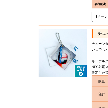
参考納期
【ターン
チュ
チューン
いつでも
キーホルダ
NFC対応
設定した音楽
数量
合計