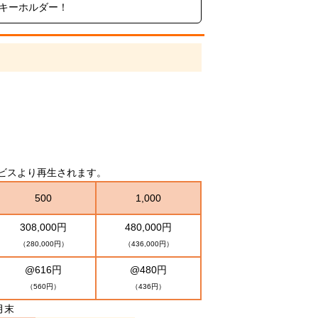
きキーホルダー！
グサービスより再生されます。
500
1,000
308,000円
480,000円
（280,000円）
（436,000円）
@616円
@480円
（560円）
（436円）
月末