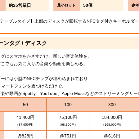
約25営業日
50個
最小ロット
参考
テーブルタイプ】上部のディスクが回転するNFCタグ付きキーホルダー
ーンタグ / ディスク
タグにスマホをかざすだけ、新しい音楽体験を。
どこでもお気に入りの音楽や動画を楽しめる。
ーには小型のNFCチップが埋め込まれており、
スマートフォンを近づけるだけで、
や動画がSpotify、YouTube、Apple Musicなどのストリーミン
50
100
300
41,400円
75,100円
184,800円
（37,650円）
（68,300円）
（168,000円）
@828円
@751円
@616円