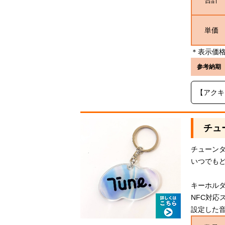
合計
単価
＊表示価格
参考納期
【アクキ
チュ
チューン
いつでも
キーホルダ
NFC対応
設定した音楽