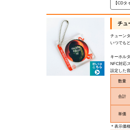
【CDタ
チュ
チューン
いつでも
キーホルダ
NFC対応
設定した音楽
数量
合計
単価
＊表示価格