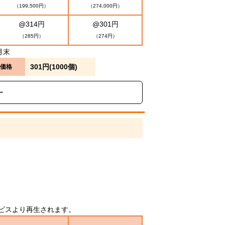
（199,500円）
（274,000円）
@314円
@301円
（285円）
（274円）
月末
301円(1000個)
価格
ー
グサービスより再生されます。