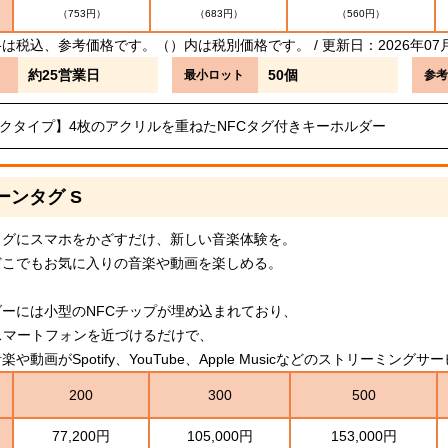
（753円）
（683円）
（560円）
は税込、参考価格です。（）内は税別価格です。 / 更新日：2026年07
約25営業日
50個
最小ロット
参考
クタイプ】4枚のアクリルを重ねたNFCタグ付きキーホルダー
ーンタグ S
タグにスマホをかざすだけ、新しい音楽体験を。
どこでもお気に入りの音楽や動画を楽しめる。
ーには小型のNFCチップが埋め込まれており、
スマートフォンを近づけるだけで、
や動画がSpotify、YouTube、Apple Musicなどのストリーミン
200
300
500
77,200円
105,000円
153,000円