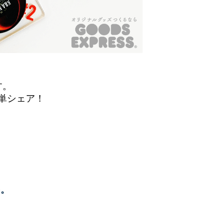
す。
単シェア！
を。
る