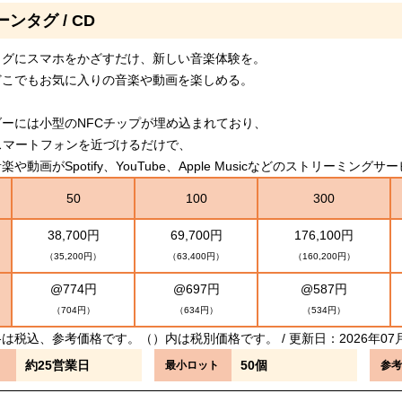
ンタグ / CD
タグにスマホをかざすだけ、新しい音楽体験を。
どこでもお気に入りの音楽や動画を楽しめる。
ーには小型のNFCチップが埋め込まれており、
スマートフォンを近づけるだけで、
や動画がSpotify、YouTube、Apple Musicなどのストリーミン
50
100
300
38,700円
69,700円
176,100円
（35,200円）
（63,400円）
（160,200円）
@774円
@697円
@587円
（704円）
（634円）
（534円）
は税込、参考価格です。（）内は税別価格です。 / 更新日：2026年07
約25営業日
50個
最小ロット
参考