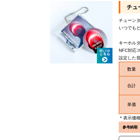
チュー
チューン
いつでも
キーホルダ
NFC対応
設定した音楽
数量
合計
単価
＊表示価格
参考納期