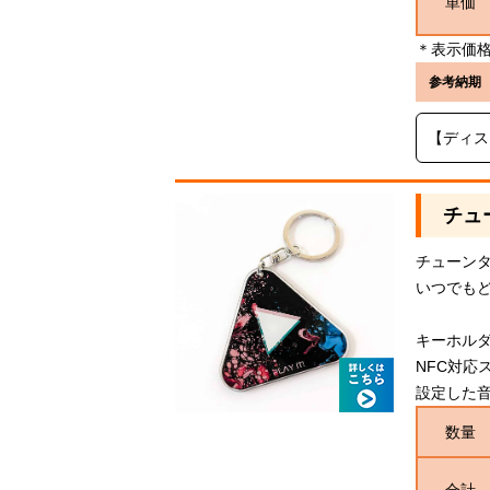
単価
＊表示価格
参考納期
【ディス
チュ
チューン
いつでも
キーホルダ
NFC対応
設定した音楽
数量