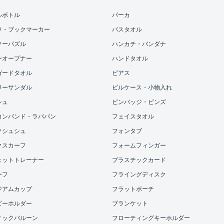
ルボトル
パーカ
り・ブックマーカー
バスタオル
ソーパズル
ハンカチ・バンダナ
ーオープナー
ハンドタオル
ガードタオル
ピアス
ワーサンダル
ピルケース・小物入れ
シュ
ピンバッジ・ピンズ
コンバンド・ラババン
フェイスタオル
クシュシュ
フォンタブ
クスカーフ
フォームフィンガー
ェットトレーナー
プラスチックカード
ーフ
フライングディスク
ジアムカップ
フラットポーチ
ビーホルダー
ブランケット
ィックバルーン
フローティングキーホルダー