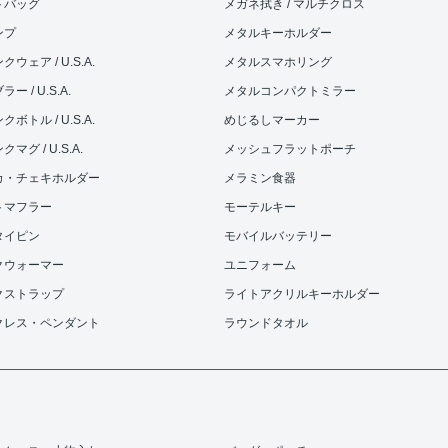
トバッグ
メガネ拭き / マルチクロス
ンプ
メタルキーホルダー
ウェア / U.S.A.
メタルスマホリング
ー / U.S.A.
メタルコンパクトミラー
ボトル / U.S.A.
めじるしマーカー
マグ / U.S.A.
メッシュフラットポーチ
カ・チェキホルダー
メラミン食器
トマフラー
モーテルキー
タイピン
モバイルバッテリー
クウォーマー
ユニフォーム
クストラップ
ライトアクリルキーホルダー
クレス・ペンダント
ラウンドタオル