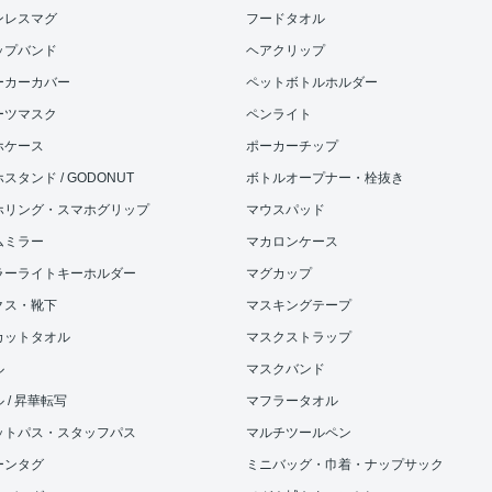
ンレスマグ
フードタオル
ップバンド
ヘアクリップ
ーカーカバー
ペットボトルホルダー
ーツマスク
ペンライト
ホケース
ポーカーチップ
スタンド / GODONUT
ボトルオープナー・栓抜き
ホリング・スマホグリップ
マウスパッド
ムミラー
マカロンケース
ラーライトキーホルダー
マグカップ
クス・靴下
マスキングテープ
カットタオル
マスクストラップ
ル
マスクバンド
 / 昇華転写
マフラータオル
ットパス・スタッフパス
マルチツールペン
ーンタグ
ミニバッグ・巾着・ナップサック