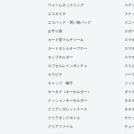
ウォームネックリング
ステ
エコカイロ
スナ
エコバッグ・買い物バッグ
スニ
お守り袋
スポ
カード型マルチツール
スマ
カードボトルオープナー
スマホ
カップホルダー
スマ
カプセルレインポンチョ
スリ
カラビナ
ソー
キャップ・帽子
ソッ
キータグ（キーホルダー）
ダイ
クッションキーホルダー
タオ
クリアシガレットケース
タオル
クリアタンクボトル
チケ
クリアファイル
チュ