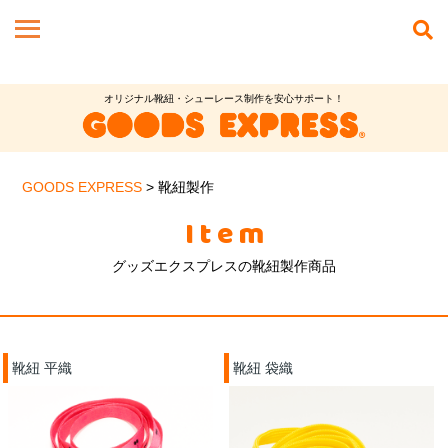
オリジナル靴紐・シューレース制作を安心サポート！
GOODS EXPRESS
>
靴紐製作
Item
グッズエクスプレスの靴紐製作商品
靴紐 平織
靴紐 袋織