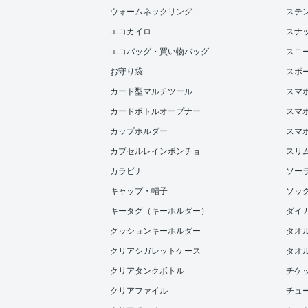
ウォームネックリング
ステ
エコカイロ
スナ
エコバッグ・買い物バッグ
スニ
お守り袋
スポ
カード型マルチツール
スマ
カードボトルオープナー
スマホ
カップホルダー
スマ
カプセルレインポンチョ
スリ
カラビナ
ソー
キャップ・帽子
ソッ
キータグ（キーホルダー）
ダイ
クッションキーホルダー
タオ
クリアシガレットケース
タオル
クリアタンクボトル
チケ
クリアファイル
チュ