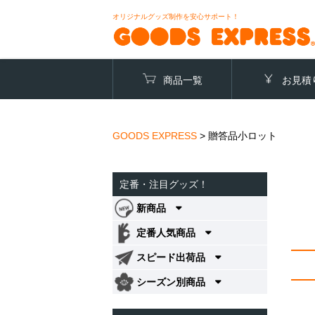
オリジナルグッズ制作を安心サポート！
商品一覧
お見積
GOODS EXPRESS
>
贈答品小ロット
定番・注目グッズ！
新商品
定番人気商品
スピード出荷品
シーズン別商品