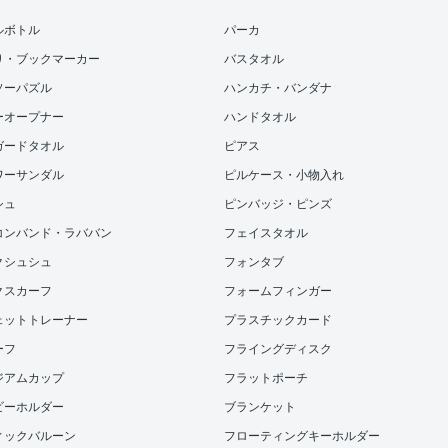
ルボトル
パーカ
り・ブックマーカー
バスタオル
ソーパズル
ハンカチ・バンダナ
ーオープナー
ハンドタオル
ガードタオル
ピアス
ワーサンダル
ピルケース・小物入れ
シュ
ピンバッジ・ピンズ
コンバンド・ラババン
フェイスタオル
クシュシュ
フォンタブ
クスカーフ
フォームフィンガー
ェットトレーナー
プラスチックカード
ーフ
フライングディスク
ジアムカップ
フラットポーチ
ビーホルダー
ブランケット
ィックバルーン
フローティングキーホルダー