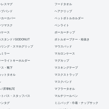
ンレスマグ
フードタオル
ップバンド
ヘアクリップ
ーカーカバー
ペットボトルホルダー
ーツマスク
ペンライト
ホケース
ポーカーチップ
スタンド / GODONUT
ボトルオープナー・栓抜き
ホリング・スマホグリップ
マウスパッド
ムミラー
マカロンケース
ラーライトキーホルダー
マグカップ
クス・靴下
マスキングテープ
カットタオル
マスクストラップ
ル
マスクバンド
 / 昇華転写
マフラータオル
ットパス・スタッフパス
マルチツールペン
ーンタグ
ミニバッグ・巾着・ナップサック