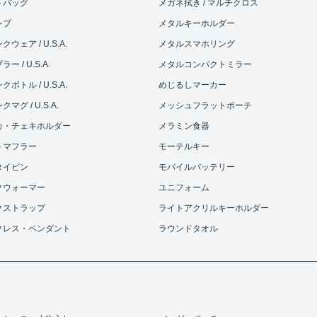
トバッグ
メガネ拭き / マルチクロス
ンプ
メタルキーホルダー
ウェア / U.S.A.
メタルスマホリング
ー / U.S.A.
メタルコンパクトミラー
ボトル / U.S.A.
めじるしマーカー
マグ / U.S.A.
メッシュフラットポーチ
カ・チェキホルダー
メラミン食器
トマフラー
モーテルキー
タイピン
モバイルバッテリー
クウォーマー
ユニフォーム
クストラップ
ライトアクリルキーホルダー
クレス・ペンダント
ラウンドタオル