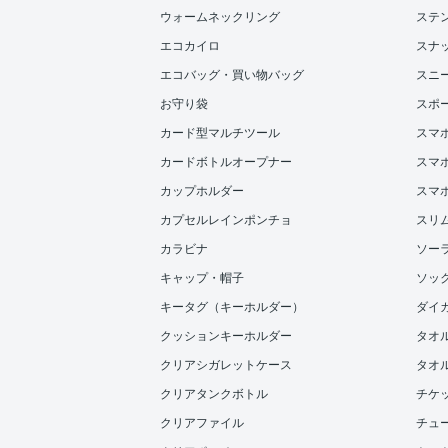
ウォームネックリング
ステ
エコカイロ
スナ
エコバッグ・買い物バッグ
スニ
お守り袋
スポ
カード型マルチツール
スマ
カードボトルオープナー
スマホ
カップホルダー
スマ
カプセルレインポンチョ
スリ
カラビナ
ソー
キャップ・帽子
ソッ
キータグ（キーホルダー）
ダイ
クッションキーホルダー
タオ
クリアシガレットケース
タオル
クリアタンクボトル
チケ
クリアファイル
チュ