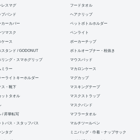
ンレスマグ
フードタオル
ップバンド
ヘアクリップ
ーカーカバー
ペットボトルホルダー
ーツマスク
ペンライト
ホケース
ポーカーチップ
スタンド / GODONUT
ボトルオープナー・栓抜き
ホリング・スマホグリップ
マウスパッド
ムミラー
マカロンケース
ラーライトキーホルダー
マグカップ
クス・靴下
マスキングテープ
カットタオル
マスクストラップ
ル
マスクバンド
 / 昇華転写
マフラータオル
ットパス・スタッフパス
マルチツールペン
ーンタグ
ミニバッグ・巾着・ナップサック