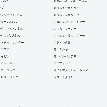
トバッグ
メガネ拭き / マルチクロス
ンプ
メタルキーホルダー
ウェア / U.S.A.
メタルスマホリング
ー / U.S.A.
メタルコンパクトミラー
ボトル / U.S.A.
めじるしマーカー
マグ / U.S.A.
メッシュフラットポーチ
カ・チェキホルダー
メラミン食器
トマフラー
モーテルキー
タイピン
モバイルバッテリー
クウォーマー
ユニフォーム
クストラップ
ライトアクリルキーホルダー
クレス・ペンダント
ラウンドタオル