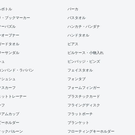
ルボトル
パーカ
り・ブックマーカー
バスタオル
ソーパズル
ハンカチ・バンダナ
ーオープナー
ハンドタオル
ガードタオル
ピアス
ワーサンダル
ピルケース・小物入れ
シュ
ピンバッジ・ピンズ
コンバンド・ラババン
フェイスタオル
クシュシュ
フォンタブ
クスカーフ
フォームフィンガー
ェットトレーナー
プラスチックカード
ーフ
フライングディスク
ジアムカップ
フラットポーチ
ビーホルダー
ブランケット
ィックバルーン
フローティングキーホルダー