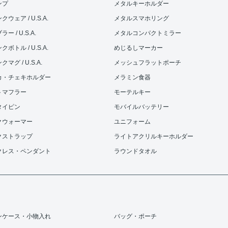
ンプ
メタルキーホルダー
ウェア / U.S.A.
メタルスマホリング
ー / U.S.A.
メタルコンパクトミラー
ボトル / U.S.A.
めじるしマーカー
マグ / U.S.A.
メッシュフラットポーチ
カ・チェキホルダー
メラミン食器
トマフラー
モーテルキー
タイピン
モバイルバッテリー
クウォーマー
ユニフォーム
クストラップ
ライトアクリルキーホルダー
クレス・ペンダント
ラウンドタオル
ンケース・小物入れ
バッグ・ポーチ