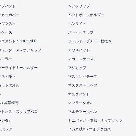
ップバンド
ヘアクリップ
ーカーカバー
ペットボトルホルダー
ーツマスク
ペンライト
ホケース
ポーカーチップ
スタンド / GODONUT
ボトルオープナー・栓抜き
ホリング・スマホグリップ
マウスパッド
ムミラー
マカロンケース
ラーライトキーホルダー
マグカップ
クス・靴下
マスキングテープ
カットタオル
マスクストラップ
ル
マスクバンド
 / 昇華転写
マフラータオル
ットパス・スタッフパス
マルチツールペン
ーンタグ
ミニバッグ・巾着・ナップサック
トバッグ
メガネ拭き / マルチクロス