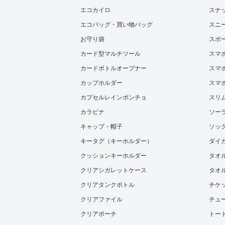
エコカイロ
スナ
エコバッグ・買い物バッグ
スニ
お守り袋
スポ
カード型マルチツール
スマ
カードボトルオープナー
スマホ
カップホルダー
スマ
カプセルレインポンチョ
スリ
カラビナ
ソー
キャップ・帽子
ソッ
キータグ（キーホルダー）
ダイ
クッションキーホルダー
タオ
クリアシガレットケース
タオル
クリアタンクボトル
チケ
クリアファイル
チュ
クリアポーチ
トー