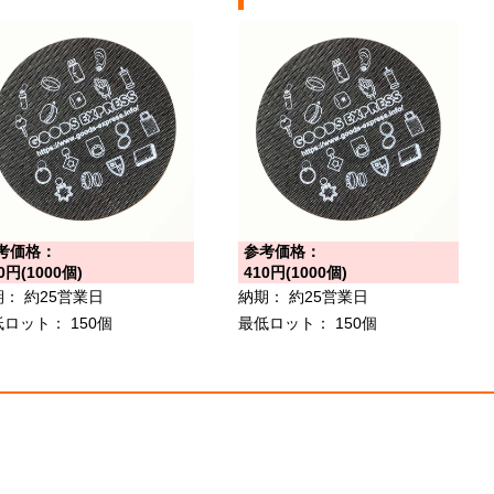
考価格：
参考価格：
0円(1000個)
410円(1000個)
期：
約25営業日
納期：
約25営業日
低ロット：
150個
最低ロット：
150個