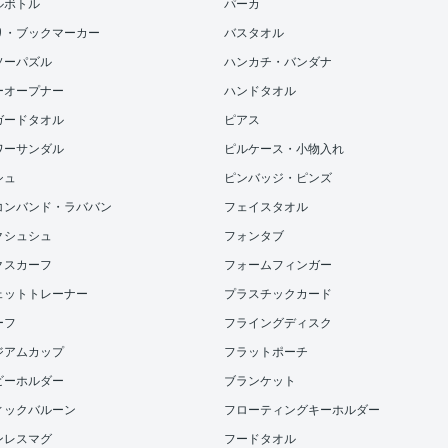
ルボトル
パーカ
り・ブックマーカー
バスタオル
ソーパズル
ハンカチ・バンダナ
ーオープナー
ハンドタオル
ガードタオル
ピアス
ワーサンダル
ピルケース・小物入れ
シュ
ピンバッジ・ピンズ
コンバンド・ラババン
フェイスタオル
クシュシュ
フォンタブ
クスカーフ
フォームフィンガー
ェットトレーナー
プラスチックカード
ーフ
フライングディスク
ジアムカップ
フラットポーチ
ビーホルダー
ブランケット
ィックバルーン
フローティングキーホルダー
ンレスマグ
フードタオル