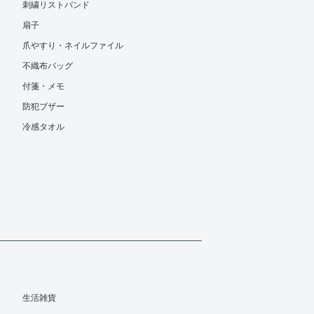
刺繍リストバンド
扇子
爪やすり・ネイルファイル
不織布バッグ
付箋・メモ
防犯ブザー
冷感タオル
生活雑貨