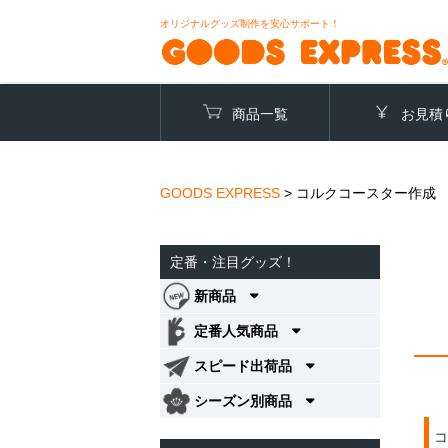
オリジナルグッズ制作を安心サポート！
商品一覧
お見積
GOODS EXPRESS
>
コルクコースター作成
定番・注目グッズ！
新商品
定番人気商品
スピード出荷品
シーズン別商品
コ