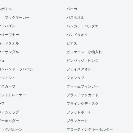
ルボトル
パーカ
り・ブックマーカー
バスタオル
ソーパズル
ハンカチ・バンダナ
ーオープナー
ハンドタオル
ガードタオル
ピアス
ワーサンダル
ピルケース・小物入れ
シュ
ピンバッジ・ピンズ
コンバンド・ラババン
フェイスタオル
クシュシュ
フォンタブ
クスカーフ
フォームフィンガー
ェットトレーナー
プラスチックカード
ーフ
フライングディスク
ジアムカップ
フラットポーチ
ビーホルダー
ブランケット
ィックバルーン
フローティングキーホルダー