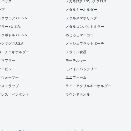
トバッグ
メガネ拭き / マルチクロス
ンプ
メタルキーホルダー
ウェア / U.S.A.
メタルスマホリング
ー / U.S.A.
メタルコンパクトミラー
ボトル / U.S.A.
めじるしマーカー
マグ / U.S.A.
メッシュフラットポーチ
カ・チェキホルダー
メラミン食器
トマフラー
モーテルキー
タイピン
モバイルバッテリー
クウォーマー
ユニフォーム
クストラップ
ライトアクリルキーホルダー
クレス・ペンダント
ラウンドタオル