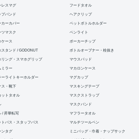
ンレスマグ
フードタオル
ップバンド
ヘアクリップ
ーカーカバー
ペットボトルホルダー
ーツマスク
ペンライト
ホケース
ポーカーチップ
スタンド / GODONUT
ボトルオープナー・栓抜き
ホリング・スマホグリップ
マウスパッド
ムミラー
マカロンケース
ラーライトキーホルダー
マグカップ
クス・靴下
マスキングテープ
カットタオル
マスクストラップ
ル
マスクバンド
 / 昇華転写
マフラータオル
ットパス・スタッフパス
マルチツールペン
ーンタグ
ミニバッグ・巾着・ナップサック