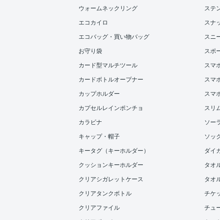
ウォームネックリング
ステ
エコカイロ
スナ
エコバッグ・買い物バッグ
スニ
お守り袋
スポ
カード型マルチツール
スマ
カードボトルオープナー
スマホ
カップホルダー
スマ
カプセルレインポンチョ
スリ
カラビナ
ソー
キャップ・帽子
ソッ
キータグ（キーホルダー）
ダイ
クッションキーホルダー
タオ
クリアシガレットケース
タオル
クリアタンクボトル
チケ
クリアファイル
チュ