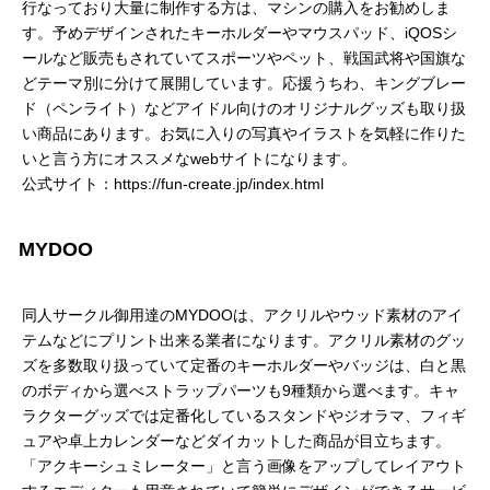
行なっており大量に制作する方は、マシンの購入をお勧めしま
す。予めデザインされたキーホルダーやマウスパッド、iQOSシ
ールなど販売もされていてスポーツやペット、戦国武将や国旗な
どテーマ別に分けて展開しています。応援うちわ、キングブレー
ド（ペンライト）などアイドル向けのオリジナルグッズも取り扱
い商品にあります。お気に入りの写真やイラストを気軽に作りた
いと言う方にオススメなwebサイトになります。
公式サイト：https://fun-create.jp/index.html
MYDOO
同人サークル御用達のMYDOOは、アクリルやウッド素材のアイ
テムなどにプリント出来る業者になります。アクリル素材のグッ
ズを多数取り扱っていて定番のキーホルダーやバッジは、白と黒
のボディから選べストラップパーツも9種類から選べます。キャ
ラクターグッズでは定番化しているスタンドやジオラマ、フィギ
ュアや卓上カレンダーなどダイカットした商品が目立ちます。
「アクキーシュミレーター」と言う画像をアップしてレイアウト