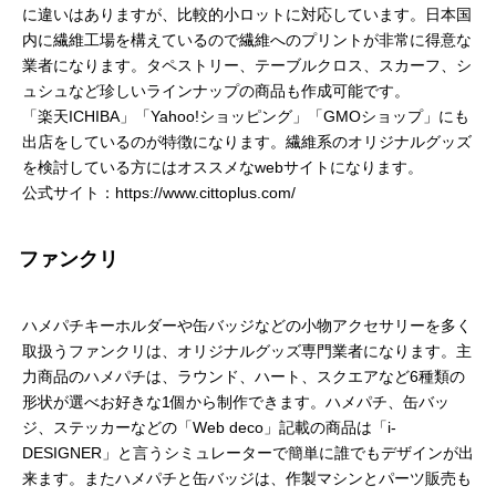
に違いはありますが、比較的小ロットに対応しています。日本国
内に繊維工場を構えているので繊維へのプリントが非常に得意な
業者になります。タペストリー、テーブルクロス、スカーフ、シ
ュシュなど珍しいラインナップの商品も作成可能です。
「楽天ICHIBA」「Yahoo!ショッピング」「GMOショップ」にも
出店をしているのが特徴になります。繊維系のオリジナルグッズ
を検討している方にはオススメなwebサイトになります。
公式サイト：https://www.cittoplus.com/
ファンクリ
ハメパチキーホルダーや缶バッジなどの小物アクセサリーを多く
取扱うファンクリは、オリジナルグッズ専門業者になります。主
力商品のハメパチは、ラウンド、ハート、スクエアなど6種類の
形状が選べお好きな1個から制作できます。ハメパチ、缶バッ
ジ、ステッカーなどの「Web deco」記載の商品は「i-
DESIGNER」と言うシミュレーターで簡単に誰でもデザインが出
来ます。またハメパチと缶バッジは、作製マシンとパーツ販売も