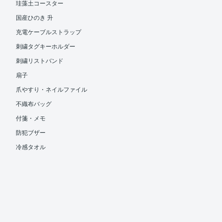
珪藻土コースター
国産ひのき 升
充電ケーブルストラップ
刺繍タグキーホルダー
刺繍リストバンド
扇子
爪やすり・ネイルファイル
不織布バッグ
付箋・メモ
防犯ブザー
冷感タオル