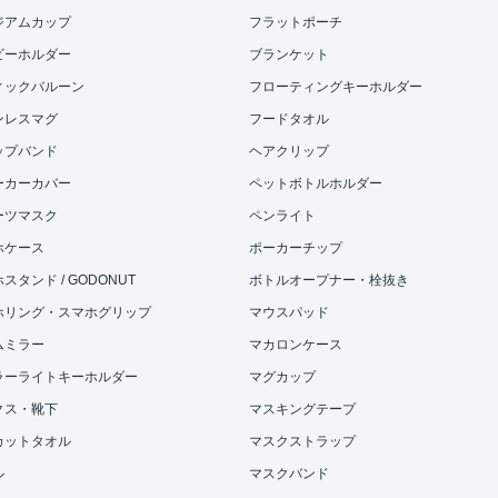
ジアムカップ
フラットポーチ
ビーホルダー
ブランケット
ィックバルーン
フローティングキーホルダー
ンレスマグ
フードタオル
ップバンド
ヘアクリップ
ーカーカバー
ペットボトルホルダー
ーツマスク
ペンライト
ホケース
ポーカーチップ
スタンド / GODONUT
ボトルオープナー・栓抜き
ホリング・スマホグリップ
マウスパッド
ムミラー
マカロンケース
ラーライトキーホルダー
マグカップ
クス・靴下
マスキングテープ
カットタオル
マスクストラップ
ル
マスクバンド