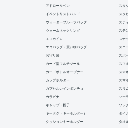
アドロールペン
スタ
イベントリストバンド
スタ
ウォータープルーフバッグ
ステ
ウォームネックリング
ステ
エコカイロ
スナ
エコバッグ・買い物バッグ
スニ
お守り袋
スポ
カード型マルチツール
スマ
カードボトルオープナー
スマホ
カップホルダー
スマ
カプセルレインポンチョ
スリ
カラビナ
ソー
キャップ・帽子
ソッ
キータグ（キーホルダー）
ダイ
クッションキーホルダー
タオ