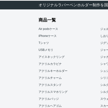
オリジナルラバーペンホルダー制作を国
商品一覧
Air podsケース
ジェ
iPhoneケース
しお
Tシャツ
ジグ
USBメモリ
ジャ
アイスネックリング
ジャ
アクリルカラビナ
シャ
アクリルキーホルダー
シュ
アクリルチャーム
シリ
アクリルスタンド
シル
アクリルスマホリング
シル
アクリルバッジ
スウ
アクリルヘアゴム
スカ