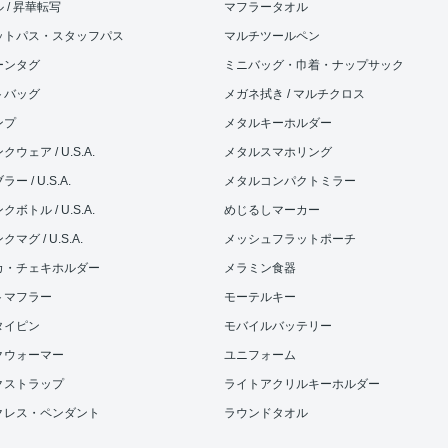
 / 昇華転写
マフラータオル
ットパス・スタッフパス
マルチツールペン
ーンタグ
ミニバッグ・巾着・ナップサック
トバッグ
メガネ拭き / マルチクロス
ンプ
メタルキーホルダー
ウェア / U.S.A.
メタルスマホリング
ー / U.S.A.
メタルコンパクトミラー
ボトル / U.S.A.
めじるしマーカー
マグ / U.S.A.
メッシュフラットポーチ
カ・チェキホルダー
メラミン食器
トマフラー
モーテルキー
タイピン
モバイルバッテリー
クウォーマー
ユニフォーム
クストラップ
ライトアクリルキーホルダー
クレス・ペンダント
ラウンドタオル