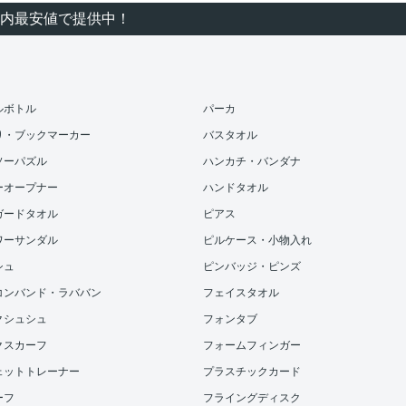
内最安値で提供中！
ルボトル
パーカ
り・ブックマーカー
バスタオル
ソーパズル
ハンカチ・バンダナ
ーオープナー
ハンドタオル
ガードタオル
ピアス
ワーサンダル
ピルケース・小物入れ
シュ
ピンバッジ・ピンズ
コンバンド・ラババン
フェイスタオル
クシュシュ
フォンタブ
クスカーフ
フォームフィンガー
ェットトレーナー
プラスチックカード
ーフ
フライングディスク