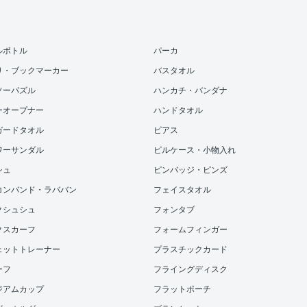
ルボトル
パーカ
り・ブックマーカー
バスタオル
ソーパズル
ハンカチ・バンダナ
ーオープナー
ハンドタオル
ガードタオル
ピアス
ワーサンダル
ピルケース・小物入れ
シュ
ピンバッジ・ピンズ
コンバンド・ラババン
フェイスタオル
クシュシュ
フォンタブ
クスカーフ
フォームフィンガー
ェットトレーナー
プラスチックカード
ーフ
フライングディスク
ジアムカップ
フラットポーチ