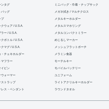
ーンタグ
ミニバッグ・巾着・ナップサック
トバッグ
メガネ拭き / マルチクロス
ンプ
メタルキーホルダー
ウェア / U.S.A.
メタルスマホリング
ー / U.S.A.
メタルコンパクトミラー
ボトル / U.S.A.
めじるしマーカー
マグ / U.S.A.
メッシュフラットポーチ
カ・チェキホルダー
メラミン食器
トマフラー
モーテルキー
タイピン
モバイルバッテリー
クウォーマー
ユニフォーム
クストラップ
ライトアクリルキーホルダー
クレス・ペンダント
ラウンドタオル