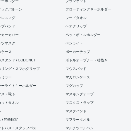
ビーホルダー
ブランケット
ィックバルーン
フローティングキーホルダー
ンレスマグ
フードタオル
ップバンド
ヘアクリップ
ーカーカバー
ペットボトルホルダー
ーツマスク
ペンライト
ホケース
ポーカーチップ
スタンド / GODONUT
ボトルオープナー・栓抜き
ホリング・スマホグリップ
マウスパッド
ムミラー
マカロンケース
ラーライトキーホルダー
マグカップ
クス・靴下
マスキングテープ
カットタオル
マスクストラップ
ル
マスクバンド
 / 昇華転写
マフラータオル
ットパス・スタッフパス
マルチツールペン