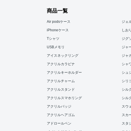
商品一覧
Air podsケース
ジェ
iPhoneケース
しお
Tシャツ
ジグ
USBメモリ
ジャ
アイスネックリング
ジャ
アクリルカラビナ
シャ
アクリルキーホルダー
シュ
アクリルチャーム
シリ
アクリルスタンド
シル
アクリルスマホリング
シル
アクリルバッジ
スウ
アクリルヘアゴム
スカ
アドロールペン
スタ