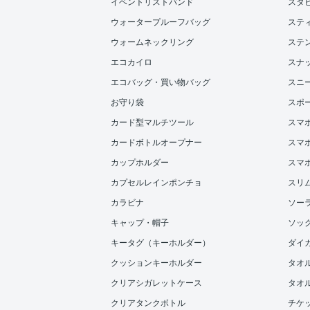
イベントリストバンド
スタ
ウォータープルーフバッグ
ステ
ウォームネックリング
ステ
エコカイロ
スナ
エコバッグ・買い物バッグ
スニ
お守り袋
スポ
カード型マルチツール
スマ
カードボトルオープナー
スマホ
カップホルダー
スマ
カプセルレインポンチョ
スリ
カラビナ
ソー
キャップ・帽子
ソッ
キータグ（キーホルダー）
ダイ
クッションキーホルダー
タオ
クリアシガレットケース
タオル
クリアタンクボトル
チケ