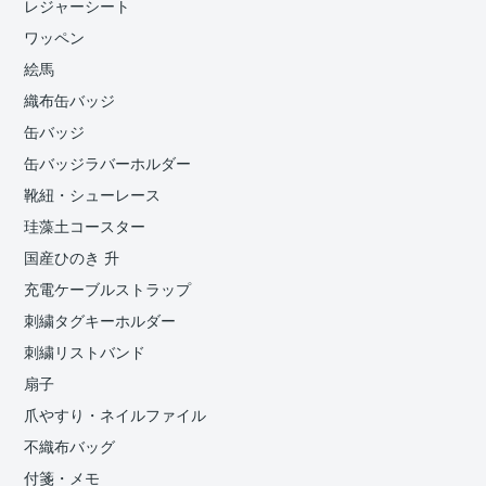
レジャーシート
ワッペン
絵馬
織布缶バッジ
缶バッジ
缶バッジラバーホルダー
靴紐・シューレース
珪藻土コースター
国産ひのき 升
充電ケーブルストラップ
刺繍タグキーホルダー
刺繍リストバンド
扇子
爪やすり・ネイルファイル
不織布バッグ
付箋・メモ