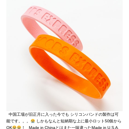
中国工場が旧正月に入った今でも シリコンバンドの製作は可
能です。。。
しかもなんと短納期な上に最小ロット50個から
OK
！ Made in Chinaとはまた一味違ったMade in U.S.A.