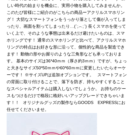
しい時代の始まりを機会に、実用小物を購入してみませんか。
このたび皆様にご紹介のがこちらの商品ーアクリルスマホリン
グ！ 大切なスマートフォンをうっかり落として傷が入ってしま
ったり、画面を割ってしまったり…(´;︵;`) 長くスマホを使って
いく上で、そのような事態は出来るだけ避けたいものは、スマ
ホリングです！ 通常のスマホリングと比べて、アクリルスマホ
リングの特点はお好きな形に沿って、個性的な商品を製造でき
ます！ 動物の形やお握りのような三角形なども承っておりま
す。 基本のサイズは36*40ｍｍ（厚さ約3ｍｍ）ですが、ちょっ
と大きなサイズ50*50ｍｍや60*60ｍｍに変更したいたらオーケ
ーです！ ※サイズUPは追加オプションです。 スマートフォン
の背面に取り付けることで、落下を防ぎ、持ちやすくすること
なスペシャルアイテムは購入しないでしょうか。 お持ちのケー
スもつけるだけで格段に格好いいアップグレードできちゃいま
す！！ オリジナルグッズの製作ならGOODS EXPRESSにお
任せてくださいませ。