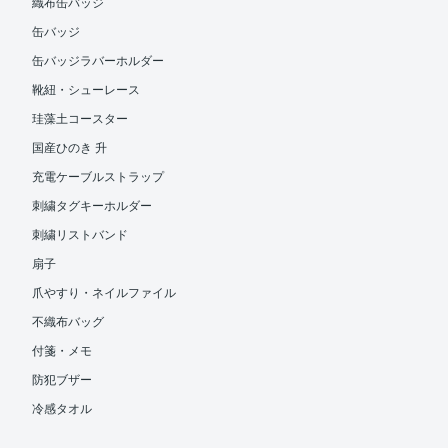
織布缶バッジ
缶バッジ
缶バッジラバーホルダー
靴紐・シューレース
珪藻土コースター
国産ひのき 升
充電ケーブルストラップ
刺繍タグキーホルダー
刺繍リストバンド
扇子
爪やすり・ネイルファイル
不織布バッグ
付箋・メモ
防犯ブザー
冷感タオル