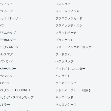
クシュシュ
フォンタブ
クスカーフ
フォームフィンガー
ェットトレーナー
プラスチックカード
ーフ
フライングディスク
ジアムカップ
フラットポーチ
ビーホルダー
ブランケット
ィックバルーン
フローティングキーホルダー
ンレスマグ
フードタオル
ップバンド
ヘアクリップ
ーカーカバー
ペットボトルホルダー
ーツマスク
ペンライト
ホケース
ポーカーチップ
スタンド / GODONUT
ボトルオープナー・栓抜き
ホリング・スマホグリップ
マウスパッド
ムミラー
マカロンケース