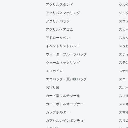
アクリルスタンド
シル
アクリルスマホリング
シル
アクリルバッジ
スウ
アクリルヘアゴム
スカ
アドロールペン
スタ
イベントリストバンド
スタ
ウォータープルーフバッグ
ステ
ウォームネックリング
ステ
エコカイロ
スナ
エコバッグ・買い物バッグ
スニ
お守り袋
スポ
カード型マルチツール
スマ
カードボトルオープナー
スマホ
カップホルダー
スマ
カプセルレインポンチョ
スリ