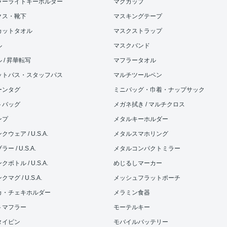
ラーライトキーホルダー
マグカップ
クス・靴下
マスキングテープ
カットタオル
マスクストラップ
ル
マスクバンド
 / 昇華転写
マフラータオル
ットパス・スタッフパス
マルチツールペン
ーンタグ
ミニバッグ・巾着・ナップサック
トバッグ
メガネ拭き / マルチクロス
ンプ
メタルキーホルダー
ウェア / U.S.A.
メタルスマホリング
ー / U.S.A.
メタルコンパクトミラー
ボトル / U.S.A.
めじるしマーカー
マグ / U.S.A.
メッシュフラットポーチ
カ・チェキホルダー
メラミン食器
トマフラー
モーテルキー
タイピン
モバイルバッテリー