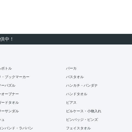
供中！
ルボトル
パーカ
り・ブックマーカー
バスタオル
ソーパズル
ハンカチ・バンダナ
ーオープナー
ハンドタオル
ガードタオル
ピアス
ワーサンダル
ピルケース・小物入れ
シュ
ピンバッジ・ピンズ
コンバンド・ラババン
フェイスタオル