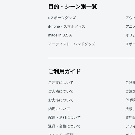
目的・シーン別一覧
eスポーツグッズ
アウ
iPhone・スマホグッズ
アニ
made in U.S.A
オリ
アーティスト・バンドグッズ
スポ
ご利用ガイド
ご注文について
ご利
ご入稿について
ご注
お支払について
PL
納期について
法規
配送・送料について
資料
返品・交換について
デザ