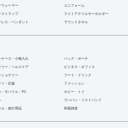
クウォーマー
ユニフォーム
クストラップ
ライトアクリルキーホルダー
クレス・ペンダント
ラウンドタオル
ンケース・小物入れ
バッグ・ポーチ
タリー・ヘルスケア
ビジネス・オフィス
ーショナリー
フード・ドリンク
ーツ・応援
ファッション
ホ・モバイル・PC
ホビー・トイ
ル
ラババン・リストバンド
ベル・旅行用品
和風雑貨