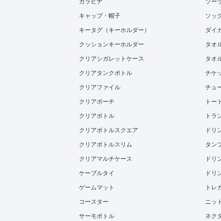
カラビナ
ソー
キャップ・帽子
ソッ
キータグ（キーホルダー）
ダイ
クッションキーホルダー
タオ
クリアシガレットケース
タオル
クリアタンクボトル
チケ
クリアファイル
チュ
クリアポーチ
トー
クリアボトル
トラ
クリアボトルスクエア
ドリンク
クリアボトルスリム
タンブラ
クリアマルチケース
ドリンク
ケーブルタイ
ドリンク
ゲームマット
トレ
コースター
ニッ
サーモボトル
ネク